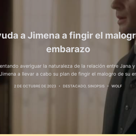
uda a Jimena a fingir el malog
embarazo
entando averiguar la naturaleza de la relación entre Jana 
Jimena a llevar a cabo su plan de fingir el malogro de su 
2 DE OCTUBRE DE 2023
DESTACADO
,
SINOPSIS
WOLF