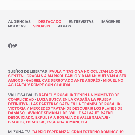
AUDIENCIAS
DESTACADO
ENTREVISTAS
IMÁGENES
NOTICIAS
SINOPSIS
VÍDEOS
SUEÑOS DE LIBERTAD
:
PAULA Y TASIO YA NO OCULTAN LO QUE
SIENTEN
·
GRACIAS A MARISOL PABLO Y DAMIÁN VUELVAN A SER
AMIGOS
·
GABRIEL CAE DERROTADO ANTE ANDRÉS
·
MIGUEL NO
AGUANTA Y ROMPE CON CLAUDIA
VALLE SALVAJE
:
RAFAEL Y ROSALÍA TIENEN UN MOMENTO DE
COMPLICIDAD
·
LUISA BUSCA EN LA CABAÑA LA PRUEBA
DEFINITIVA
·
LAS PARTERAS CAEN EN LA TRAMPA DE ROSALÍA
·
VICTORIA Y MERCEDES TRATAN DE DESCUBRIR LOS PLANES DE
DÁMASO
·
AVANCE SEMANAL DE ‘VALLE SALVAJE’: RAFAEL,
DESQUICIADO, EXPULSA A ROSALÍA DE VALLE SALVAJE
·
BRAULIO, EN SHOCK, ESCUCHA A MANUELA
MI ZONA TV
:
‘BARRIO ESPERANZA’: GRAN ESTRENO DOMINGO 19