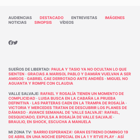
AUDIENCIAS
DESTACADO
ENTREVISTAS
IMÁGENES
NOTICIAS
SINOPSIS
VÍDEOS
SUEÑOS DE LIBERTAD
:
PAULA Y TASIO YA NO OCULTAN LO QUE
SIENTEN
·
GRACIAS A MARISOL PABLO Y DAMIÁN VUELVAN A SER
AMIGOS
·
GABRIEL CAE DERROTADO ANTE ANDRÉS
·
MIGUEL NO
AGUANTA Y ROMPE CON CLAUDIA
VALLE SALVAJE
:
RAFAEL Y ROSALÍA TIENEN UN MOMENTO DE
COMPLICIDAD
·
LUISA BUSCA EN LA CABAÑA LA PRUEBA
DEFINITIVA
·
LAS PARTERAS CAEN EN LA TRAMPA DE ROSALÍA
·
VICTORIA Y MERCEDES TRATAN DE DESCUBRIR LOS PLANES DE
DÁMASO
·
AVANCE SEMANAL DE ‘VALLE SALVAJE’: RAFAEL,
DESQUICIADO, EXPULSA A ROSALÍA DE VALLE SALVAJE
·
BRAULIO, EN SHOCK, ESCUCHA A MANUELA
MI ZONA TV
:
‘BARRIO ESPERANZA’: GRAN ESTRENO DOMINGO 19
DE ABRIL EN UNA NOCHE ESPECIAL EN LA 1 Y RTVE PLAY
·
ASÍ