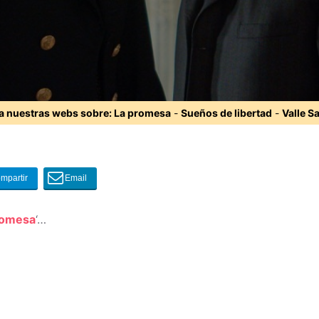
ta nuestras webs sobre:
La promesa
-
Sueños de libertad
-
Valle S
romesa
‘…