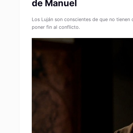
de Manuel
Los Luján son conscientes de que no tienen o
poner fin al conflicto.