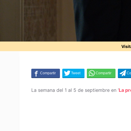
Visi
La semana del 1 al 5 de septiembre en ‘
La p