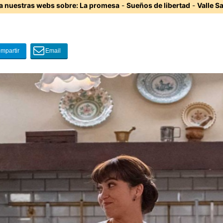
ta nuestras webs sobre:
La promesa
-
Sueños de libertad
-
Valle S