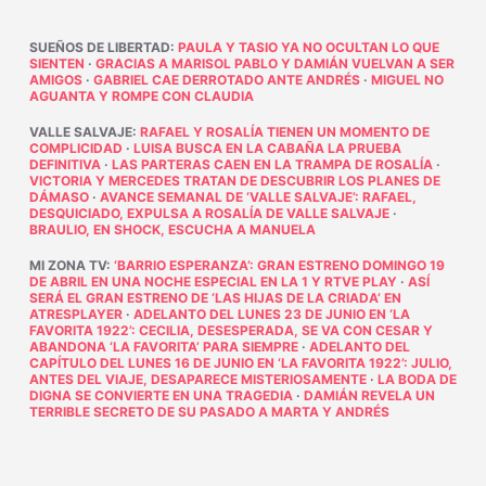
SUEÑOS DE LIBERTAD
:
PAULA Y TASIO YA NO OCULTAN LO QUE
SIENTEN
·
GRACIAS A MARISOL PABLO Y DAMIÁN VUELVAN A SER
AMIGOS
·
GABRIEL CAE DERROTADO ANTE ANDRÉS
·
MIGUEL NO
AGUANTA Y ROMPE CON CLAUDIA
VALLE SALVAJE
:
RAFAEL Y ROSALÍA TIENEN UN MOMENTO DE
COMPLICIDAD
·
LUISA BUSCA EN LA CABAÑA LA PRUEBA
DEFINITIVA
·
LAS PARTERAS CAEN EN LA TRAMPA DE ROSALÍA
·
VICTORIA Y MERCEDES TRATAN DE DESCUBRIR LOS PLANES DE
DÁMASO
·
AVANCE SEMANAL DE ‘VALLE SALVAJE’: RAFAEL,
DESQUICIADO, EXPULSA A ROSALÍA DE VALLE SALVAJE
·
BRAULIO, EN SHOCK, ESCUCHA A MANUELA
MI ZONA TV
:
‘BARRIO ESPERANZA’: GRAN ESTRENO DOMINGO 19
DE ABRIL EN UNA NOCHE ESPECIAL EN LA 1 Y RTVE PLAY
·
ASÍ
SERÁ EL GRAN ESTRENO DE ‘LAS HIJAS DE LA CRIADA’ EN
ATRESPLAYER
·
ADELANTO DEL LUNES 23 DE JUNIO EN ‘LA
FAVORITA 1922’: CECILIA, DESESPERADA, SE VA CON CESAR Y
ABANDONA ‘LA FAVORITA’ PARA SIEMPRE
·
ADELANTO DEL
CAPÍTULO DEL LUNES 16 DE JUNIO EN ‘LA FAVORITA 1922’: JULIO,
ANTES DEL VIAJE, DESAPARECE MISTERIOSAMENTE
·
LA BODA DE
DIGNA SE CONVIERTE EN UNA TRAGEDIA
·
DAMIÁN REVELA UN
TERRIBLE SECRETO DE SU PASADO A MARTA Y ANDRÉS