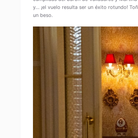
y… ¡el vuelo resulta ser un éxito rotundo! 
un beso.