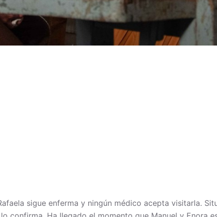
Rafaela sigue enferma y ningún médico acepta visitarla. Si
 lo confirma. Ha llegado el momento que Manuel y Enora e