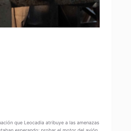
tuación que Leocadia atribuye a las amenazas
staban esperando: probar el motor del avión