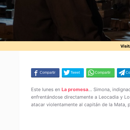
Visi
Este lunes en
La promesa
… Simona, indignada
enfrentándose directamente a Leocadia y Lore
atacar violentamente al capitán de la Mata, 