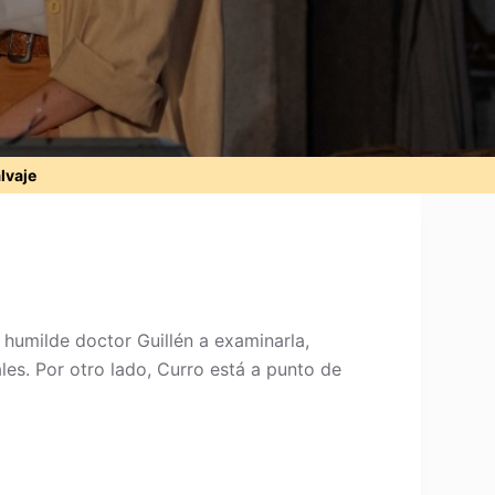
alvaje
l humilde doctor Guillén a examinarla,
es. Por otro lado, Curro está a punto de