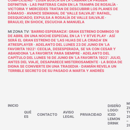
COMPLICIDAD
·
LUISA BUSCA EN LA CABAÑA LA PRUEBA
DEFINITIVA
·
LAS PARTERAS CAEN EN LA TRAMPA DE ROSALÍA
·
VICTORIA Y MERCEDES TRATAN DE DESCUBRIR LOS PLANES DE
DÁMASO
·
AVANCE SEMANAL DE ‘VALLE SALVAJE’: RAFAEL,
DESQUICIADO, EXPULSA A ROSALÍA DE VALLE SALVAJE
·
BRAULIO, EN SHOCK, ESCUCHA A MANUELA
MI ZONA TV
:
‘BARRIO ESPERANZA’: GRAN ESTRENO DOMINGO 19
DE ABRIL EN UNA NOCHE ESPECIAL EN LA 1 Y RTVE PLAY
·
ASÍ
SERÁ EL GRAN ESTRENO DE ‘LAS HIJAS DE LA CRIADA’ EN
ATRESPLAYER
·
ADELANTO DEL LUNES 23 DE JUNIO EN ‘LA
FAVORITA 1922’: CECILIA, DESESPERADA, SE VA CON CESAR Y
ABANDONA ‘LA FAVORITA’ PARA SIEMPRE
·
ADELANTO DEL
CAPÍTULO DEL LUNES 16 DE JUNIO EN ‘LA FAVORITA 1922’: JULIO,
ANTES DEL VIAJE, DESAPARECE MISTERIOSAMENTE
·
LA BODA DE
DIGNA SE CONVIERTE EN UNA TRAGEDIA
·
DAMIÁN REVELA UN
TERRIBLE SECRETO DE SU PASADO A MARTA Y ANDRÉS
M
INICIO
DISEÑO
Z
LOGO:
QUÉ
AVISO
T
CONTACTO
PRIVACIDAD
ICED
ES
LEGAL
2
LEMON
–
DRINK
2