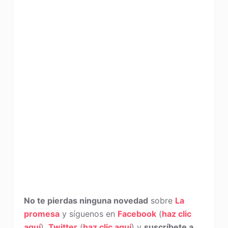
No te pierdas ninguna novedad
sobre
La
promesa
y síguenos en
Facebook
(
haz clic
aquí
),
Twitter
(
haz clic aquí
) y
suscríbete a