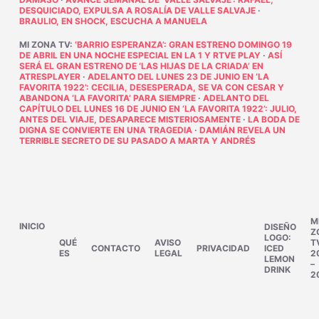
DESQUICIADO, EXPULSA A ROSALÍA DE VALLE SALVAJE
·
BRAULIO, EN SHOCK, ESCUCHA A MANUELA
MI ZONA TV
:
‘BARRIO ESPERANZA’: GRAN ESTRENO DOMINGO 19
DE ABRIL EN UNA NOCHE ESPECIAL EN LA 1 Y RTVE PLAY
·
ASÍ
SERÁ EL GRAN ESTRENO DE ‘LAS HIJAS DE LA CRIADA’ EN
ATRESPLAYER
·
ADELANTO DEL LUNES 23 DE JUNIO EN ‘LA
FAVORITA 1922’: CECILIA, DESESPERADA, SE VA CON CESAR Y
ABANDONA ‘LA FAVORITA’ PARA SIEMPRE
·
ADELANTO DEL
CAPÍTULO DEL LUNES 16 DE JUNIO EN ‘LA FAVORITA 1922’: JULIO,
ANTES DEL VIAJE, DESAPARECE MISTERIOSAMENTE
·
LA BODA DE
DIGNA SE CONVIERTE EN UNA TRAGEDIA
·
DAMIÁN REVELA UN
TERRIBLE SECRETO DE SU PASADO A MARTA Y ANDRÉS
M
INICIO
DISEÑO
Z
LOGO:
QUÉ
AVISO
T
CONTACTO
PRIVACIDAD
ICED
ES
LEGAL
2
LEMON
–
DRINK
2