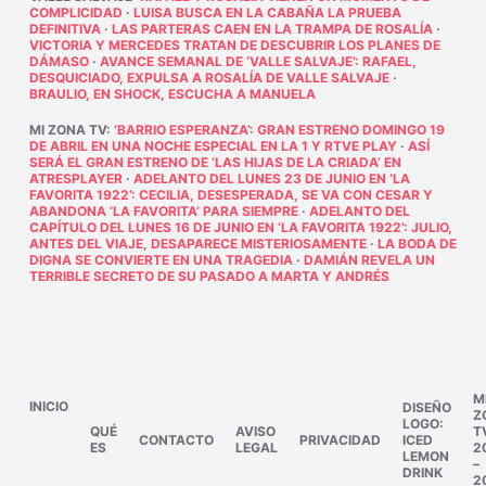
COMPLICIDAD
·
LUISA BUSCA EN LA CABAÑA LA PRUEBA
DEFINITIVA
·
LAS PARTERAS CAEN EN LA TRAMPA DE ROSALÍA
·
VICTORIA Y MERCEDES TRATAN DE DESCUBRIR LOS PLANES DE
DÁMASO
·
AVANCE SEMANAL DE ‘VALLE SALVAJE’: RAFAEL,
DESQUICIADO, EXPULSA A ROSALÍA DE VALLE SALVAJE
·
BRAULIO, EN SHOCK, ESCUCHA A MANUELA
MI ZONA TV
:
‘BARRIO ESPERANZA’: GRAN ESTRENO DOMINGO 19
DE ABRIL EN UNA NOCHE ESPECIAL EN LA 1 Y RTVE PLAY
·
ASÍ
SERÁ EL GRAN ESTRENO DE ‘LAS HIJAS DE LA CRIADA’ EN
ATRESPLAYER
·
ADELANTO DEL LUNES 23 DE JUNIO EN ‘LA
FAVORITA 1922’: CECILIA, DESESPERADA, SE VA CON CESAR Y
ABANDONA ‘LA FAVORITA’ PARA SIEMPRE
·
ADELANTO DEL
CAPÍTULO DEL LUNES 16 DE JUNIO EN ‘LA FAVORITA 1922’: JULIO,
ANTES DEL VIAJE, DESAPARECE MISTERIOSAMENTE
·
LA BODA DE
DIGNA SE CONVIERTE EN UNA TRAGEDIA
·
DAMIÁN REVELA UN
TERRIBLE SECRETO DE SU PASADO A MARTA Y ANDRÉS
M
INICIO
DISEÑO
Z
LOGO:
QUÉ
AVISO
T
CONTACTO
PRIVACIDAD
ICED
ES
LEGAL
2
LEMON
–
DRINK
2