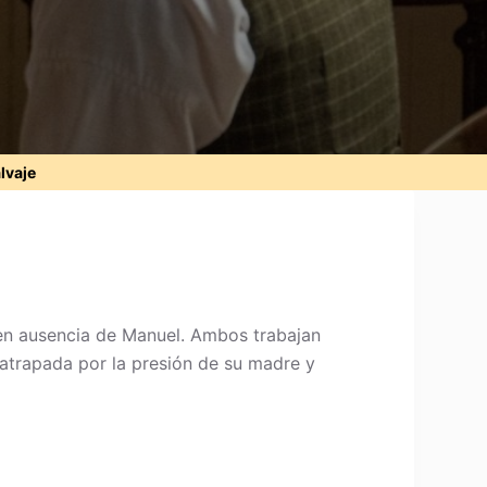
alvaje
 en ausencia de Manuel. Ambos trabajan
 atrapada por la presión de su madre y