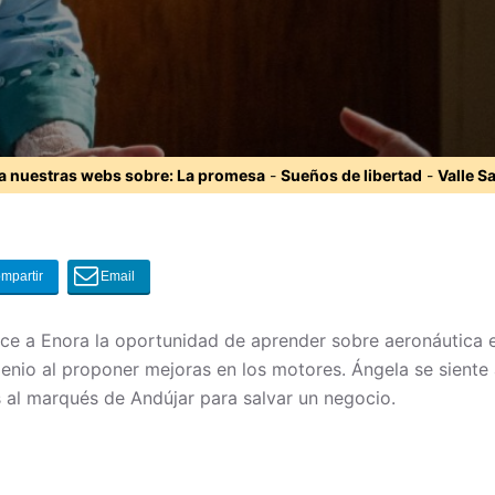
ta nuestras webs sobre:
La promesa
-
Sueños de libertad
-
Valle S
ece a Enora la oportunidad de aprender sobre aeronáutica
genio al proponer mejoras en los motores. Ángela se siente
s al marqués de Andújar para salvar un negocio.