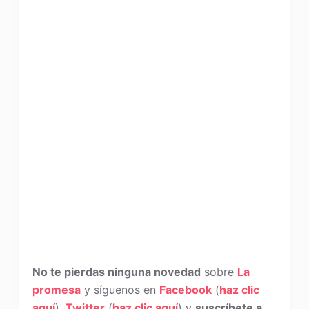
No te pierdas ninguna novedad
sobre
La
promesa
y síguenos en
Facebook
(
haz clic
aquí
),
Twitter
(
haz clic aquí
) y
suscríbete a