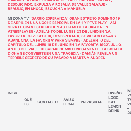
DESQUICIADO, EXPULSA A ROSALÍA DE VALLE SALVAJE
·
BRAULIO, EN SHOCK, ESCUCHA A MANUELA
MI ZONA TV
:
‘BARRIO ESPERANZA’: GRAN ESTRENO DOMINGO 19
DE ABRIL EN UNA NOCHE ESPECIAL EN LA 1 Y RTVE PLAY
·
ASÍ
SERÁ EL GRAN ESTRENO DE ‘LAS HIJAS DE LA CRIADA’ EN
ATRESPLAYER
·
ADELANTO DEL LUNES 23 DE JUNIO EN ‘LA
FAVORITA 1922’: CECILIA, DESESPERADA, SE VA CON CESAR Y
ABANDONA ‘LA FAVORITA’ PARA SIEMPRE
·
ADELANTO DEL
CAPÍTULO DEL LUNES 16 DE JUNIO EN ‘LA FAVORITA 1922’: JULIO,
ANTES DEL VIAJE, DESAPARECE MISTERIOSAMENTE
·
LA BODA DE
DIGNA SE CONVIERTE EN UNA TRAGEDIA
·
DAMIÁN REVELA UN
TERRIBLE SECRETO DE SU PASADO A MARTA Y ANDRÉS
M
INICIO
DISEÑO
Z
LOGO:
QUÉ
AVISO
T
CONTACTO
PRIVACIDAD
ICED
ES
LEGAL
2
LEMON
–
DRINK
2