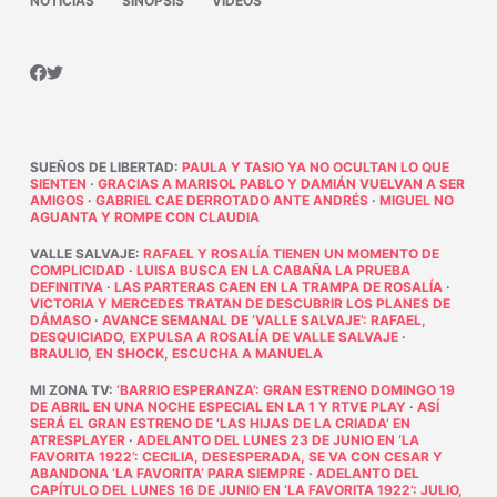
NOTICIAS
SINOPSIS
VÍDEOS
SUEÑOS DE LIBERTAD
:
PAULA Y TASIO YA NO OCULTAN LO QUE
SIENTEN
·
GRACIAS A MARISOL PABLO Y DAMIÁN VUELVAN A SER
AMIGOS
·
GABRIEL CAE DERROTADO ANTE ANDRÉS
·
MIGUEL NO
AGUANTA Y ROMPE CON CLAUDIA
VALLE SALVAJE
:
RAFAEL Y ROSALÍA TIENEN UN MOMENTO DE
COMPLICIDAD
·
LUISA BUSCA EN LA CABAÑA LA PRUEBA
DEFINITIVA
·
LAS PARTERAS CAEN EN LA TRAMPA DE ROSALÍA
·
VICTORIA Y MERCEDES TRATAN DE DESCUBRIR LOS PLANES DE
DÁMASO
·
AVANCE SEMANAL DE ‘VALLE SALVAJE’: RAFAEL,
DESQUICIADO, EXPULSA A ROSALÍA DE VALLE SALVAJE
·
BRAULIO, EN SHOCK, ESCUCHA A MANUELA
MI ZONA TV
:
‘BARRIO ESPERANZA’: GRAN ESTRENO DOMINGO 19
DE ABRIL EN UNA NOCHE ESPECIAL EN LA 1 Y RTVE PLAY
·
ASÍ
SERÁ EL GRAN ESTRENO DE ‘LAS HIJAS DE LA CRIADA’ EN
ATRESPLAYER
·
ADELANTO DEL LUNES 23 DE JUNIO EN ‘LA
FAVORITA 1922’: CECILIA, DESESPERADA, SE VA CON CESAR Y
ABANDONA ‘LA FAVORITA’ PARA SIEMPRE
·
ADELANTO DEL
CAPÍTULO DEL LUNES 16 DE JUNIO EN ‘LA FAVORITA 1922’: JULIO,