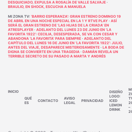
DESQUICIADO, EXPULSA A ROSALÍA DE VALLE SALVAJE
·
BRAULIO, EN SHOCK, ESCUCHA A MANUELA
MI ZONA TV
:
‘BARRIO ESPERANZA’: GRAN ESTRENO DOMINGO 19
DE ABRIL EN UNA NOCHE ESPECIAL EN LA 1 Y RTVE PLAY
·
ASÍ
SERÁ EL GRAN ESTRENO DE ‘LAS HIJAS DE LA CRIADA’ EN
ATRESPLAYER
·
ADELANTO DEL LUNES 23 DE JUNIO EN ‘LA
FAVORITA 1922’: CECILIA, DESESPERADA, SE VA CON CESAR Y
ABANDONA ‘LA FAVORITA’ PARA SIEMPRE
·
ADELANTO DEL
CAPÍTULO DEL LUNES 16 DE JUNIO EN ‘LA FAVORITA 1922’: JULIO,
ANTES DEL VIAJE, DESAPARECE MISTERIOSAMENTE
·
LA BODA DE
DIGNA SE CONVIERTE EN UNA TRAGEDIA
·
DAMIÁN REVELA UN
TERRIBLE SECRETO DE SU PASADO A MARTA Y ANDRÉS
M
INICIO
DISEÑO
Z
LOGO:
QUÉ
AVISO
T
CONTACTO
PRIVACIDAD
ICED
ES
LEGAL
2
LEMON
–
DRINK
2