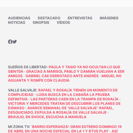
AUDIENCIAS
DESTACADO
ENTREVISTAS
IMÁGENES
NOTICIAS
SINOPSIS
VÍDEOS
SUEÑOS DE LIBERTAD
:
PAULA Y TASIO YA NO OCULTAN LO QUE
SIENTEN
·
GRACIAS A MARISOL PABLO Y DAMIÁN VUELVAN A SER
AMIGOS
·
GABRIEL CAE DERROTADO ANTE ANDRÉS
·
MIGUEL NO
AGUANTA Y ROMPE CON CLAUDIA
VALLE SALVAJE
:
RAFAEL Y ROSALÍA TIENEN UN MOMENTO DE
COMPLICIDAD
·
LUISA BUSCA EN LA CABAÑA LA PRUEBA
DEFINITIVA
·
LAS PARTERAS CAEN EN LA TRAMPA DE ROSALÍA
·
VICTORIA Y MERCEDES TRATAN DE DESCUBRIR LOS PLANES DE
DÁMASO
·
AVANCE SEMANAL DE ‘VALLE SALVAJE’: RAFAEL,
DESQUICIADO, EXPULSA A ROSALÍA DE VALLE SALVAJE
·
BRAULIO, EN SHOCK, ESCUCHA A MANUELA
MI ZONA TV
:
‘BARRIO ESPERANZA’: GRAN ESTRENO DOMINGO 19
DE ABRIL EN UNA NOCHE ESPECIAL EN LA 1 Y RTVE PLAY
·
ASÍ