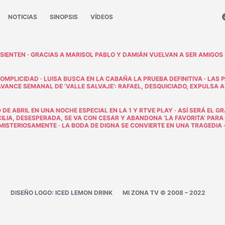
NOTICIAS
SINOPSIS
VÍDEOS
 SIENTEN
·
GRACIAS A MARISOL PABLO Y DAMIÁN VUELVAN A SER AMIGOS
COMPLICIDAD
·
LUISA BUSCA EN LA CABAÑA LA PRUEBA DEFINITIVA
·
LAS 
AVANCE SEMANAL DE ‘VALLE SALVAJE’: RAFAEL, DESQUICIADO, EXPULSA A
 DE ABRIL EN UNA NOCHE ESPECIAL EN LA 1 Y RTVE PLAY
·
ASÍ SERÁ EL G
ECILIA, DESESPERADA, SE VA CON CESAR Y ABANDONA ‘LA FAVORITA’ PARA
E MISTERIOSAMENTE
·
LA BODA DE DIGNA SE CONVIERTE EN UNA TRAGEDIA
D
DISEÑO LOGO: ICED LEMON DRINK
MI ZONA TV © 2008 – 2022