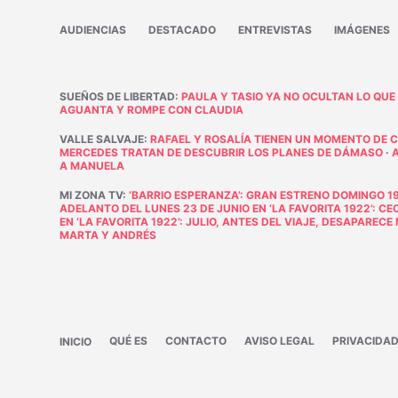
AUDIENCIAS
DESTACADO
ENTREVISTAS
IMÁGENES
SUEÑOS DE LIBERTAD
:
PAULA Y TASIO YA NO OCULTAN LO QUE
AGUANTA Y ROMPE CON CLAUDIA
VALLE SALVAJE
:
RAFAEL Y ROSALÍA TIENEN UN MOMENTO DE 
MERCEDES TRATAN DE DESCUBRIR LOS PLANES DE DÁMASO
·
A MANUELA
MI ZONA TV
:
‘BARRIO ESPERANZA’: GRAN ESTRENO DOMINGO 19
ADELANTO DEL LUNES 23 DE JUNIO EN ‘LA FAVORITA 1922’: C
EN ‘LA FAVORITA 1922’: JULIO, ANTES DEL VIAJE, DESAPAREC
MARTA Y ANDRÉS
QUÉ ES
CONTACTO
AVISO LEGAL
PRIVACIDA
INICIO