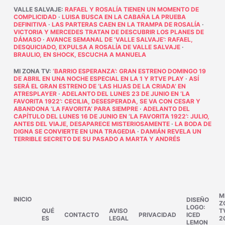
VALLE SALVAJE
:
RAFAEL Y ROSALÍA TIENEN UN MOMENTO DE
COMPLICIDAD
·
LUISA BUSCA EN LA CABAÑA LA PRUEBA
DEFINITIVA
·
LAS PARTERAS CAEN EN LA TRAMPA DE ROSALÍA
·
VICTORIA Y MERCEDES TRATAN DE DESCUBRIR LOS PLANES DE
DÁMASO
·
AVANCE SEMANAL DE ‘VALLE SALVAJE’: RAFAEL,
DESQUICIADO, EXPULSA A ROSALÍA DE VALLE SALVAJE
·
BRAULIO, EN SHOCK, ESCUCHA A MANUELA
MI ZONA TV
:
‘BARRIO ESPERANZA’: GRAN ESTRENO DOMINGO 19
DE ABRIL EN UNA NOCHE ESPECIAL EN LA 1 Y RTVE PLAY
·
ASÍ
SERÁ EL GRAN ESTRENO DE ‘LAS HIJAS DE LA CRIADA’ EN
ATRESPLAYER
·
ADELANTO DEL LUNES 23 DE JUNIO EN ‘LA
FAVORITA 1922’: CECILIA, DESESPERADA, SE VA CON CESAR Y
ABANDONA ‘LA FAVORITA’ PARA SIEMPRE
·
ADELANTO DEL
CAPÍTULO DEL LUNES 16 DE JUNIO EN ‘LA FAVORITA 1922’: JULIO,
ANTES DEL VIAJE, DESAPARECE MISTERIOSAMENTE
·
LA BODA DE
DIGNA SE CONVIERTE EN UNA TRAGEDIA
·
DAMIÁN REVELA UN
TERRIBLE SECRETO DE SU PASADO A MARTA Y ANDRÉS
M
INICIO
DISEÑO
Z
LOGO:
QUÉ
AVISO
T
CONTACTO
PRIVACIDAD
ICED
ES
LEGAL
2
LEMON