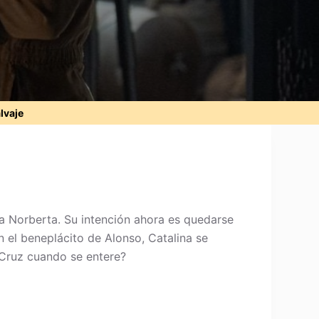
alvaje
a Norberta. Su intención ahora es quedarse
 el beneplácito de Alonso, Catalina se
 Cruz cuando se entere?