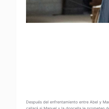
Después del enfrentamiento entre Abel y Man
callará si Manuel y la doncella le prometen d