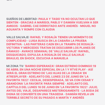
SUEÑOS DE LIBERTAD
:
PAULA Y TASIO YA NO OCULTAN LO QUE
SIENTEN
·
GRACIAS A MARISOL PABLO Y DAMIÁN VUELVAN A SER
AMIGOS
·
GABRIEL CAE DERROTADO ANTE ANDRÉS
·
MIGUEL NO
AGUANTA Y ROMPE CON CLAUDIA
VALLE SALVAJE
:
RAFAEL Y ROSALÍA TIENEN UN MOMENTO DE
COMPLICIDAD
·
LUISA BUSCA EN LA CABAÑA LA PRUEBA
DEFINITIVA
·
LAS PARTERAS CAEN EN LA TRAMPA DE ROSALÍA
·
VICTORIA Y MERCEDES TRATAN DE DESCUBRIR LOS PLANES DE
DÁMASO
·
AVANCE SEMANAL DE ‘VALLE SALVAJE’: RAFAEL,
DESQUICIADO, EXPULSA A ROSALÍA DE VALLE SALVAJE
·
BRAULIO, EN SHOCK, ESCUCHA A MANUELA
MI ZONA TV
:
‘BARRIO ESPERANZA’: GRAN ESTRENO DOMINGO 19
DE ABRIL EN UNA NOCHE ESPECIAL EN LA 1 Y RTVE PLAY
·
ASÍ
SERÁ EL GRAN ESTRENO DE ‘LAS HIJAS DE LA CRIADA’ EN
ATRESPLAYER
·
ADELANTO DEL LUNES 23 DE JUNIO EN ‘LA
FAVORITA 1922’: CECILIA, DESESPERADA, SE VA CON CESAR Y
ABANDONA ‘LA FAVORITA’ PARA SIEMPRE
·
ADELANTO DEL
CAPÍTULO DEL LUNES 16 DE JUNIO EN ‘LA FAVORITA 1922’: JULIO,
ANTES DEL VIAJE, DESAPARECE MISTERIOSAMENTE
·
LA BODA DE
DIGNA SE CONVIERTE EN UNA TRAGEDIA
·
DAMIÁN REVELA UN
TERRIBLE SECRETO DE SU PASADO A MARTA Y ANDRÉS