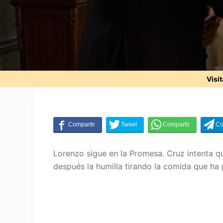
Visi
Lorenzo sigue en la Promesa. Cruz intenta qu
después la humilla tirando la comida que ha