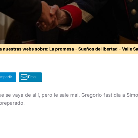
ta nuestras webs sobre:
La promesa
-
Sueños de libertad
-
Valle S
e se vaya de allí, pero le sale mal. Gregorio fastidia a Si
 preparado.