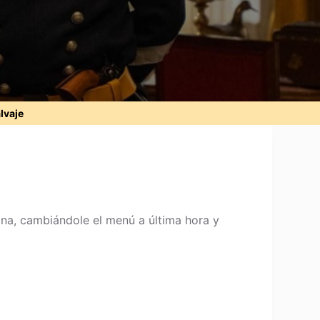
alvaje
mona, cambiándole el menú a última hora y