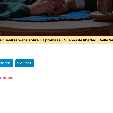
ta nuestras webs sobre:
La promesa
-
Sueños de libertad
-
Valle S
romesa
‘…