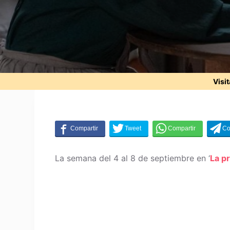
Visi
La semana del 4 al 8 de septiembre en ‘
La p