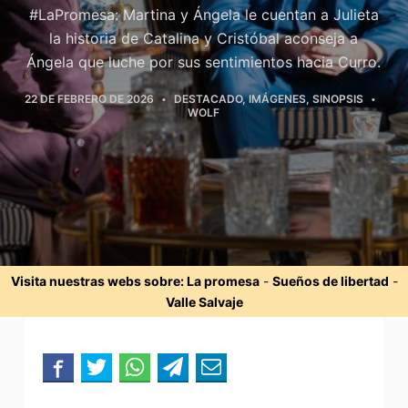
#LaPromesa: Martina y Ángela le cuentan a Julieta
la historia de Catalina y Cristóbal aconseja a
Ángela que luche por sus sentimientos hacia Curro.
22 DE FEBRERO DE 2026
DESTACADO
,
IMÁGENES
,
SINOPSIS
WOLF
Visita nuestras webs sobre:
La promesa
-
Sueños de libertad
-
Valle Salvaje