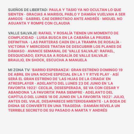
SUEÑOS DE LIBERTAD
:
PAULA Y TASIO YA NO OCULTAN LO QUE
SIENTEN
·
GRACIAS A MARISOL PABLO Y DAMIÁN VUELVAN A SER
AMIGOS
·
GABRIEL CAE DERROTADO ANTE ANDRÉS
·
MIGUEL NO
AGUANTA Y ROMPE CON CLAUDIA
VALLE SALVAJE
:
RAFAEL Y ROSALÍA TIENEN UN MOMENTO DE
COMPLICIDAD
·
LUISA BUSCA EN LA CABAÑA LA PRUEBA
DEFINITIVA
·
LAS PARTERAS CAEN EN LA TRAMPA DE ROSALÍA
·
VICTORIA Y MERCEDES TRATAN DE DESCUBRIR LOS PLANES DE
DÁMASO
·
AVANCE SEMANAL DE ‘VALLE SALVAJE’: RAFAEL,
DESQUICIADO, EXPULSA A ROSALÍA DE VALLE SALVAJE
·
BRAULIO, EN SHOCK, ESCUCHA A MANUELA
MI ZONA TV
:
‘BARRIO ESPERANZA’: GRAN ESTRENO DOMINGO 19
DE ABRIL EN UNA NOCHE ESPECIAL EN LA 1 Y RTVE PLAY
·
ASÍ
SERÁ EL GRAN ESTRENO DE ‘LAS HIJAS DE LA CRIADA’ EN
ATRESPLAYER
·
ADELANTO DEL LUNES 23 DE JUNIO EN ‘LA
FAVORITA 1922’: CECILIA, DESESPERADA, SE VA CON CESAR Y
ABANDONA ‘LA FAVORITA’ PARA SIEMPRE
·
ADELANTO DEL
CAPÍTULO DEL LUNES 16 DE JUNIO EN ‘LA FAVORITA 1922’: JULIO,
ANTES DEL VIAJE, DESAPARECE MISTERIOSAMENTE
·
LA BODA DE
DIGNA SE CONVIERTE EN UNA TRAGEDIA
·
DAMIÁN REVELA UN
TERRIBLE SECRETO DE SU PASADO A MARTA Y ANDRÉS