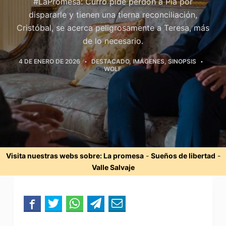
#LaPromesa: Curro pide perdón a Pía por
dispararle y tienen una tierna reconciliación,
Cristóbal, se acerca peligrosamente a Teresa, más
de lo necesario.
4 DE ENERO DE 2026
DESTACADO
,
IMÁGENES
,
SINOPSIS
WOLF
Visita nuestras webs sobre:
La promesa
-
Sueños de libertad
-
Valle Salvaje