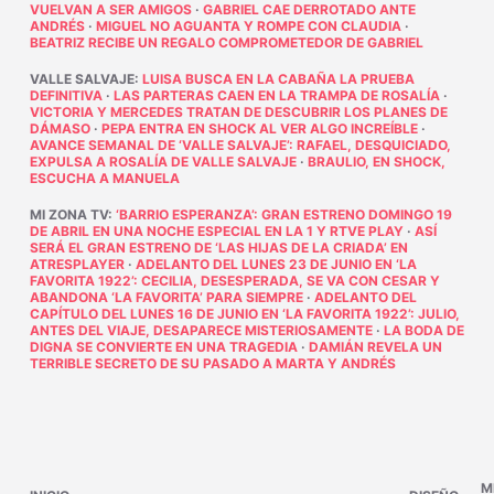
VUELVAN A SER AMIGOS
·
GABRIEL CAE DERROTADO ANTE
ANDRÉS
·
MIGUEL NO AGUANTA Y ROMPE CON CLAUDIA
·
BEATRIZ RECIBE UN REGALO COMPROMETEDOR DE GABRIEL
VALLE SALVAJE
:
LUISA BUSCA EN LA CABAÑA LA PRUEBA
DEFINITIVA
·
LAS PARTERAS CAEN EN LA TRAMPA DE ROSALÍA
·
VICTORIA Y MERCEDES TRATAN DE DESCUBRIR LOS PLANES DE
DÁMASO
·
PEPA ENTRA EN SHOCK AL VER ALGO INCREÍBLE
·
AVANCE SEMANAL DE ‘VALLE SALVAJE’: RAFAEL, DESQUICIADO,
EXPULSA A ROSALÍA DE VALLE SALVAJE
·
BRAULIO, EN SHOCK,
ESCUCHA A MANUELA
MI ZONA TV
:
‘BARRIO ESPERANZA’: GRAN ESTRENO DOMINGO 19
DE ABRIL EN UNA NOCHE ESPECIAL EN LA 1 Y RTVE PLAY
·
ASÍ
SERÁ EL GRAN ESTRENO DE ‘LAS HIJAS DE LA CRIADA’ EN
ATRESPLAYER
·
ADELANTO DEL LUNES 23 DE JUNIO EN ‘LA
FAVORITA 1922’: CECILIA, DESESPERADA, SE VA CON CESAR Y
ABANDONA ‘LA FAVORITA’ PARA SIEMPRE
·
ADELANTO DEL
CAPÍTULO DEL LUNES 16 DE JUNIO EN ‘LA FAVORITA 1922’: JULIO,
ANTES DEL VIAJE, DESAPARECE MISTERIOSAMENTE
·
LA BODA DE
DIGNA SE CONVIERTE EN UNA TRAGEDIA
·
DAMIÁN REVELA UN
TERRIBLE SECRETO DE SU PASADO A MARTA Y ANDRÉS
M