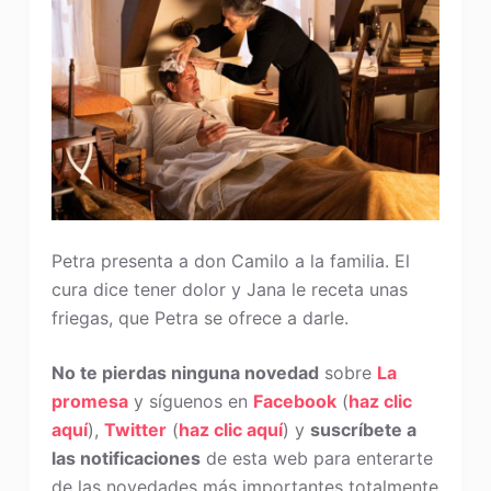
Petra presenta a don Camilo a la familia. El
cura dice tener dolor y Jana le receta unas
friegas, que Petra se ofrece a darle.
No te pierdas ninguna novedad
sobre
La
promesa
y síguenos en
Facebook
(
haz clic
aquí
),
Twitter
(
haz clic aquí
) y
suscríbete a
las notificaciones
de esta web para enterarte
de las novedades más importantes totalmente