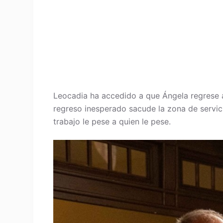
Leocadia ha accedido a que Ángela regrese 
regreso inesperado sacude la zona de servici
trabajo le pese a quien le pese.