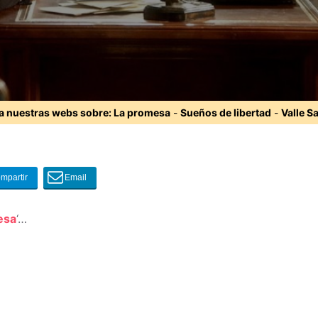
ta nuestras webs sobre:
La promesa
-
Sueños de libertad
-
Valle S
esa
‘…