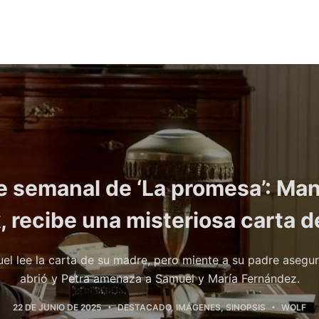
 semanal de ‘La promesa’: Man
, recibe una misteriosa carta d
l lee la carta de su madre, pero miente a su padre asegu
abrió y Petra amenaza a Samuel y María Fernández.
22 DE JUNIO DE 2025
DESTACADO
,
IMÁGENES
,
SINOPSIS
WOLF