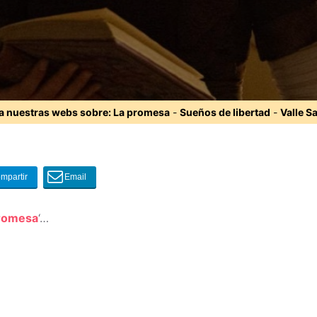
ta nuestras webs sobre:
La promesa
-
Sueños de libertad
-
Valle S
romesa
‘…