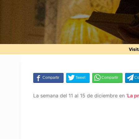
Visi
La semana del 11 al 15 de diciembre en ‘
La p