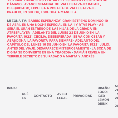
VICTORIA Y MERCEDES TRATAN DE DESCUBRIR LOS PLANES DE
DÁMASO
·
AVANCE SEMANAL DE ‘VALLE SALVAJE’: RAFAEL,
DESQUICIADO, EXPULSA A ROSALÍA DE VALLE SALVAJE
·
BRAULIO, EN SHOCK, ESCUCHA A MANUELA
MI ZONA TV
:
‘BARRIO ESPERANZA’: GRAN ESTRENO DOMINGO 19
DE ABRIL EN UNA NOCHE ESPECIAL EN LA 1 Y RTVE PLAY
·
ASÍ
SERÁ EL GRAN ESTRENO DE ‘LAS HIJAS DE LA CRIADA’ EN
ATRESPLAYER
·
ADELANTO DEL LUNES 23 DE JUNIO EN ‘LA
FAVORITA 1922’: CECILIA, DESESPERADA, SE VA CON CESAR Y
ABANDONA ‘LA FAVORITA’ PARA SIEMPRE
·
ADELANTO DEL
CAPÍTULO DEL LUNES 16 DE JUNIO EN ‘LA FAVORITA 1922’: JULIO,
ANTES DEL VIAJE, DESAPARECE MISTERIOSAMENTE
·
LA BODA DE
DIGNA SE CONVIERTE EN UNA TRAGEDIA
·
DAMIÁN REVELA UN
TERRIBLE SECRETO DE SU PASADO A MARTA Y ANDRÉS
M
INICIO
DISEÑO
Z
LOGO:
QUÉ
AVISO
T
CONTACTO
PRIVACIDAD
ICED
ES
LEGAL
2
LEMON
–
DRINK
2