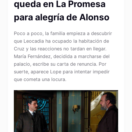
queda en La Promesa
para alegría de Alonso
Poco a poco, la familia empieza a descubrir
que Leocadia ha ocupado la habitación de
Cruz y las reacciones no tardan en llegar.
María Fernández, decidida a marcharse del
palacio, escribe su carta de renuncia. Por
suerte, aparece Lope para intentar impedir
que cometa una locura.