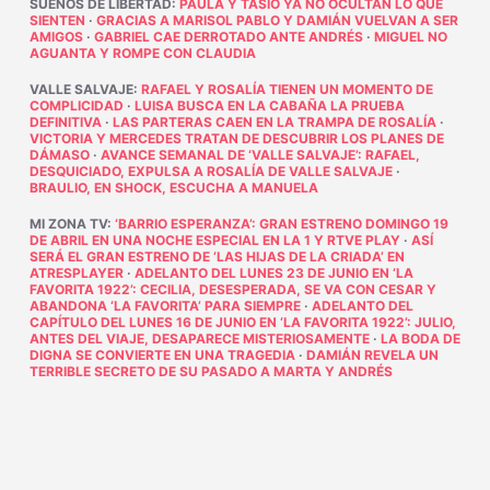
SUEÑOS DE LIBERTAD
:
PAULA Y TASIO YA NO OCULTAN LO QUE
SIENTEN
·
GRACIAS A MARISOL PABLO Y DAMIÁN VUELVAN A SER
AMIGOS
·
GABRIEL CAE DERROTADO ANTE ANDRÉS
·
MIGUEL NO
AGUANTA Y ROMPE CON CLAUDIA
VALLE SALVAJE
:
RAFAEL Y ROSALÍA TIENEN UN MOMENTO DE
COMPLICIDAD
·
LUISA BUSCA EN LA CABAÑA LA PRUEBA
DEFINITIVA
·
LAS PARTERAS CAEN EN LA TRAMPA DE ROSALÍA
·
VICTORIA Y MERCEDES TRATAN DE DESCUBRIR LOS PLANES DE
DÁMASO
·
AVANCE SEMANAL DE ‘VALLE SALVAJE’: RAFAEL,
DESQUICIADO, EXPULSA A ROSALÍA DE VALLE SALVAJE
·
BRAULIO, EN SHOCK, ESCUCHA A MANUELA
MI ZONA TV
:
‘BARRIO ESPERANZA’: GRAN ESTRENO DOMINGO 19
DE ABRIL EN UNA NOCHE ESPECIAL EN LA 1 Y RTVE PLAY
·
ASÍ
SERÁ EL GRAN ESTRENO DE ‘LAS HIJAS DE LA CRIADA’ EN
ATRESPLAYER
·
ADELANTO DEL LUNES 23 DE JUNIO EN ‘LA
FAVORITA 1922’: CECILIA, DESESPERADA, SE VA CON CESAR Y
ABANDONA ‘LA FAVORITA’ PARA SIEMPRE
·
ADELANTO DEL
CAPÍTULO DEL LUNES 16 DE JUNIO EN ‘LA FAVORITA 1922’: JULIO,
ANTES DEL VIAJE, DESAPARECE MISTERIOSAMENTE
·
LA BODA DE
DIGNA SE CONVIERTE EN UNA TRAGEDIA
·
DAMIÁN REVELA UN
TERRIBLE SECRETO DE SU PASADO A MARTA Y ANDRÉS