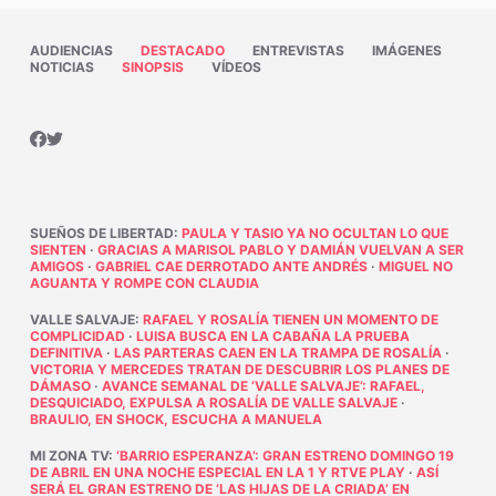
AUDIENCIAS
DESTACADO
ENTREVISTAS
IMÁGENES
NOTICIAS
SINOPSIS
VÍDEOS
SUEÑOS DE LIBERTAD
:
PAULA Y TASIO YA NO OCULTAN LO QUE
SIENTEN
·
GRACIAS A MARISOL PABLO Y DAMIÁN VUELVAN A SER
AMIGOS
·
GABRIEL CAE DERROTADO ANTE ANDRÉS
·
MIGUEL NO
AGUANTA Y ROMPE CON CLAUDIA
VALLE SALVAJE
:
RAFAEL Y ROSALÍA TIENEN UN MOMENTO DE
COMPLICIDAD
·
LUISA BUSCA EN LA CABAÑA LA PRUEBA
DEFINITIVA
·
LAS PARTERAS CAEN EN LA TRAMPA DE ROSALÍA
·
VICTORIA Y MERCEDES TRATAN DE DESCUBRIR LOS PLANES DE
DÁMASO
·
AVANCE SEMANAL DE ‘VALLE SALVAJE’: RAFAEL,
DESQUICIADO, EXPULSA A ROSALÍA DE VALLE SALVAJE
·
BRAULIO, EN SHOCK, ESCUCHA A MANUELA
MI ZONA TV
:
‘BARRIO ESPERANZA’: GRAN ESTRENO DOMINGO 19
DE ABRIL EN UNA NOCHE ESPECIAL EN LA 1 Y RTVE PLAY
·
ASÍ
SERÁ EL GRAN ESTRENO DE ‘LAS HIJAS DE LA CRIADA’ EN