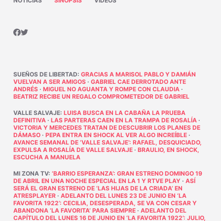
NOTICIAS
SINOPSIS
VÍDEOS
SUEÑOS DE LIBERTAD
:
GRACIAS A MARISOL PABLO Y DAMIÁN
VUELVAN A SER AMIGOS
·
GABRIEL CAE DERROTADO ANTE
ANDRÉS
·
MIGUEL NO AGUANTA Y ROMPE CON CLAUDIA
·
BEATRIZ RECIBE UN REGALO COMPROMETEDOR DE GABRIEL
VALLE SALVAJE
:
LUISA BUSCA EN LA CABAÑA LA PRUEBA
DEFINITIVA
·
LAS PARTERAS CAEN EN LA TRAMPA DE ROSALÍA
·
VICTORIA Y MERCEDES TRATAN DE DESCUBRIR LOS PLANES DE
DÁMASO
·
PEPA ENTRA EN SHOCK AL VER ALGO INCREÍBLE
·
AVANCE SEMANAL DE ‘VALLE SALVAJE’: RAFAEL, DESQUICIADO,
EXPULSA A ROSALÍA DE VALLE SALVAJE
·
BRAULIO, EN SHOCK,
ESCUCHA A MANUELA
MI ZONA TV
:
‘BARRIO ESPERANZA’: GRAN ESTRENO DOMINGO 19
DE ABRIL EN UNA NOCHE ESPECIAL EN LA 1 Y RTVE PLAY
·
ASÍ
SERÁ EL GRAN ESTRENO DE ‘LAS HIJAS DE LA CRIADA’ EN
ATRESPLAYER
·
ADELANTO DEL LUNES 23 DE JUNIO EN ‘LA
FAVORITA 1922’: CECILIA, DESESPERADA, SE VA CON CESAR Y
ABANDONA ‘LA FAVORITA’ PARA SIEMPRE
·
ADELANTO DEL
CAPÍTULO DEL LUNES 16 DE JUNIO EN ‘LA FAVORITA 1922’: JULIO,