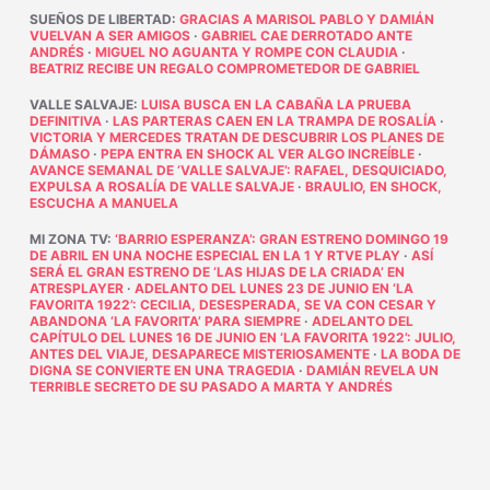
SUEÑOS DE LIBERTAD
:
GRACIAS A MARISOL PABLO Y DAMIÁN
VUELVAN A SER AMIGOS
·
GABRIEL CAE DERROTADO ANTE
ANDRÉS
·
MIGUEL NO AGUANTA Y ROMPE CON CLAUDIA
·
BEATRIZ RECIBE UN REGALO COMPROMETEDOR DE GABRIEL
VALLE SALVAJE
:
LUISA BUSCA EN LA CABAÑA LA PRUEBA
DEFINITIVA
·
LAS PARTERAS CAEN EN LA TRAMPA DE ROSALÍA
·
VICTORIA Y MERCEDES TRATAN DE DESCUBRIR LOS PLANES DE
DÁMASO
·
PEPA ENTRA EN SHOCK AL VER ALGO INCREÍBLE
·
AVANCE SEMANAL DE ‘VALLE SALVAJE’: RAFAEL, DESQUICIADO,
EXPULSA A ROSALÍA DE VALLE SALVAJE
·
BRAULIO, EN SHOCK,
ESCUCHA A MANUELA
MI ZONA TV
:
‘BARRIO ESPERANZA’: GRAN ESTRENO DOMINGO 19
DE ABRIL EN UNA NOCHE ESPECIAL EN LA 1 Y RTVE PLAY
·
ASÍ
SERÁ EL GRAN ESTRENO DE ‘LAS HIJAS DE LA CRIADA’ EN
ATRESPLAYER
·
ADELANTO DEL LUNES 23 DE JUNIO EN ‘LA
FAVORITA 1922’: CECILIA, DESESPERADA, SE VA CON CESAR Y
ABANDONA ‘LA FAVORITA’ PARA SIEMPRE
·
ADELANTO DEL
CAPÍTULO DEL LUNES 16 DE JUNIO EN ‘LA FAVORITA 1922’: JULIO,
ANTES DEL VIAJE, DESAPARECE MISTERIOSAMENTE
·
LA BODA DE
DIGNA SE CONVIERTE EN UNA TRAGEDIA
·
DAMIÁN REVELA UN
TERRIBLE SECRETO DE SU PASADO A MARTA Y ANDRÉS