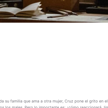
a su familia que ama a otra mujer, Cruz pone el grito en e
odos los males. Pero lo importante es: ¿cómo reaccionará J