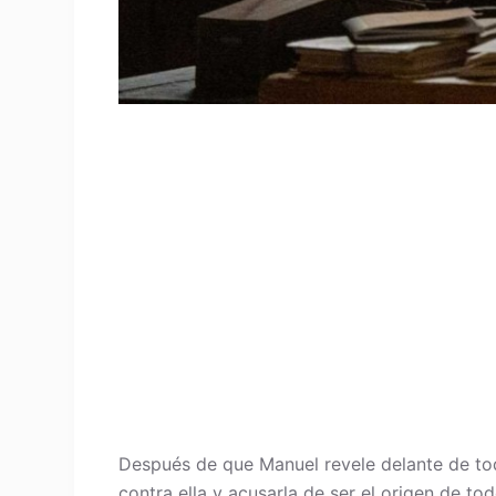
Después de que Manuel revele delante de tod
contra ella y acusarla de ser el origen de t