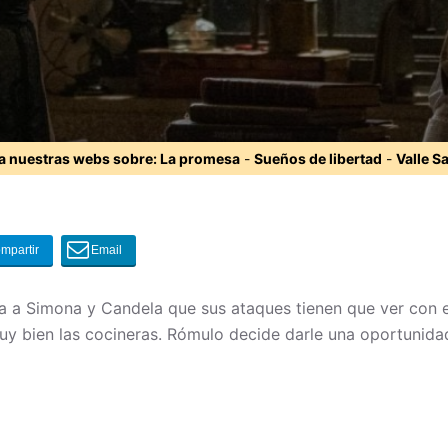
ta nuestras webs sobre:
La promesa
-
Sueños de libertad
-
Valle S
a a Simona y Candela que sus ataques tienen que ver con e
y bien las cocineras. Rómulo decide darle una oportunida