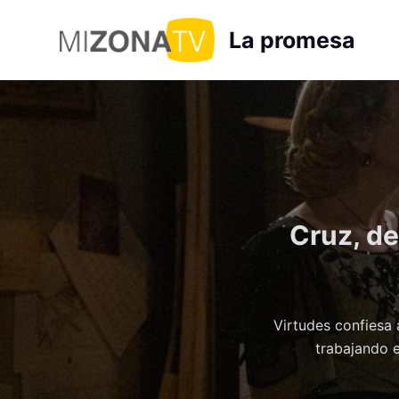
S
La promesa
a
l
t
a
r
a
l
c
Cruz, de
o
n
t
e
n
Virtudes confiesa 
i
trabajando 
d
o