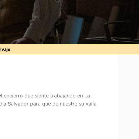
alvaje
l encierro que siente trabajando en La
d a Salvador para que demuestre su valía