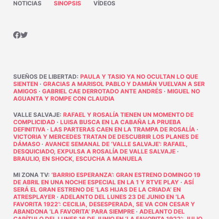
NOTICIAS
SINOPSIS
VÍDEOS
SUEÑOS DE LIBERTAD
:
PAULA Y TASIO YA NO OCULTAN LO QUE
SIENTEN
·
GRACIAS A MARISOL PABLO Y DAMIÁN VUELVAN A SER
AMIGOS
·
GABRIEL CAE DERROTADO ANTE ANDRÉS
·
MIGUEL NO
AGUANTA Y ROMPE CON CLAUDIA
VALLE SALVAJE
:
RAFAEL Y ROSALÍA TIENEN UN MOMENTO DE
COMPLICIDAD
·
LUISA BUSCA EN LA CABAÑA LA PRUEBA
DEFINITIVA
·
LAS PARTERAS CAEN EN LA TRAMPA DE ROSALÍA
·
VICTORIA Y MERCEDES TRATAN DE DESCUBRIR LOS PLANES DE
DÁMASO
·
AVANCE SEMANAL DE ‘VALLE SALVAJE’: RAFAEL,
DESQUICIADO, EXPULSA A ROSALÍA DE VALLE SALVAJE
·
BRAULIO, EN SHOCK, ESCUCHA A MANUELA
MI ZONA TV
:
‘BARRIO ESPERANZA’: GRAN ESTRENO DOMINGO 19
DE ABRIL EN UNA NOCHE ESPECIAL EN LA 1 Y RTVE PLAY
·
ASÍ
SERÁ EL GRAN ESTRENO DE ‘LAS HIJAS DE LA CRIADA’ EN
ATRESPLAYER
·
ADELANTO DEL LUNES 23 DE JUNIO EN ‘LA
FAVORITA 1922’: CECILIA, DESESPERADA, SE VA CON CESAR Y
ABANDONA ‘LA FAVORITA’ PARA SIEMPRE
·
ADELANTO DEL
CAPÍTULO DEL LUNES 16 DE JUNIO EN ‘LA FAVORITA 1922’: JULIO,