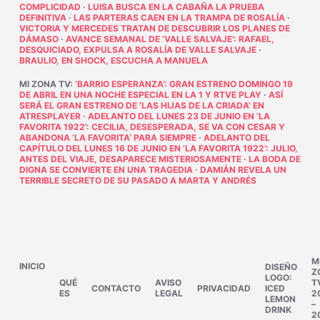
COMPLICIDAD
·
LUISA BUSCA EN LA CABAÑA LA PRUEBA
DEFINITIVA
·
LAS PARTERAS CAEN EN LA TRAMPA DE ROSALÍA
·
VICTORIA Y MERCEDES TRATAN DE DESCUBRIR LOS PLANES DE
DÁMASO
·
AVANCE SEMANAL DE ‘VALLE SALVAJE’: RAFAEL,
DESQUICIADO, EXPULSA A ROSALÍA DE VALLE SALVAJE
·
BRAULIO, EN SHOCK, ESCUCHA A MANUELA
MI ZONA TV
:
‘BARRIO ESPERANZA’: GRAN ESTRENO DOMINGO 19
DE ABRIL EN UNA NOCHE ESPECIAL EN LA 1 Y RTVE PLAY
·
ASÍ
SERÁ EL GRAN ESTRENO DE ‘LAS HIJAS DE LA CRIADA’ EN
ATRESPLAYER
·
ADELANTO DEL LUNES 23 DE JUNIO EN ‘LA
FAVORITA 1922’: CECILIA, DESESPERADA, SE VA CON CESAR Y
ABANDONA ‘LA FAVORITA’ PARA SIEMPRE
·
ADELANTO DEL
CAPÍTULO DEL LUNES 16 DE JUNIO EN ‘LA FAVORITA 1922’: JULIO,
ANTES DEL VIAJE, DESAPARECE MISTERIOSAMENTE
·
LA BODA DE
DIGNA SE CONVIERTE EN UNA TRAGEDIA
·
DAMIÁN REVELA UN
TERRIBLE SECRETO DE SU PASADO A MARTA Y ANDRÉS
M
INICIO
DISEÑO
Z
LOGO:
QUÉ
AVISO
T
CONTACTO
PRIVACIDAD
ICED
ES
LEGAL
2
LEMON
–
DRINK
2