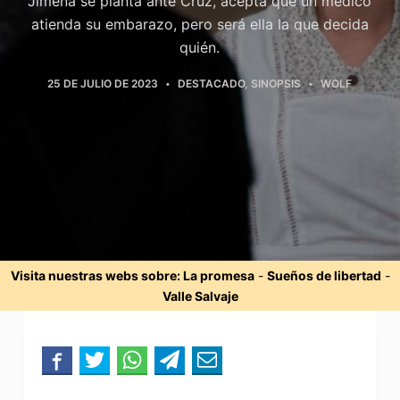
Jimena se planta ante Cruz, acepta que un médico
atienda su embarazo, pero será ella la que decida
quién.
25 DE JULIO DE 2023
DESTACADO
,
SINOPSIS
WOLF
Visita nuestras webs sobre:
La promesa
-
Sueños de libertad
-
Valle Salvaje