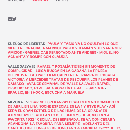
NOTICIAS
SINOPSIS
VÍDEOS
SUEÑOS DE LIBERTAD
:
PAULA Y TASIO YA NO OCULTAN LO QUE
SIENTEN
·
GRACIAS A MARISOL PABLO Y DAMIÁN VUELVAN A SER
AMIGOS
·
GABRIEL CAE DERROTADO ANTE ANDRÉS
·
MIGUEL NO
AGUANTA Y ROMPE CON CLAUDIA
VALLE SALVAJE
:
RAFAEL Y ROSALÍA TIENEN UN MOMENTO DE
COMPLICIDAD
·
LUISA BUSCA EN LA CABAÑA LA PRUEBA
DEFINITIVA
·
LAS PARTERAS CAEN EN LA TRAMPA DE ROSALÍA
·
VICTORIA Y MERCEDES TRATAN DE DESCUBRIR LOS PLANES DE
DÁMASO
·
AVANCE SEMANAL DE ‘VALLE SALVAJE’: RAFAEL,
DESQUICIADO, EXPULSA A ROSALÍA DE VALLE SALVAJE
·
BRAULIO, EN SHOCK, ESCUCHA A MANUELA
MI ZONA TV
:
‘BARRIO ESPERANZA’: GRAN ESTRENO DOMINGO 19
DE ABRIL EN UNA NOCHE ESPECIAL EN LA 1 Y RTVE PLAY
·
ASÍ
SERÁ EL GRAN ESTRENO DE ‘LAS HIJAS DE LA CRIADA’ EN
ATRESPLAYER
·
ADELANTO DEL LUNES 23 DE JUNIO EN ‘LA
FAVORITA 1922’: CECILIA, DESESPERADA, SE VA CON CESAR Y
ABANDONA ‘LA FAVORITA’ PARA SIEMPRE
·
ADELANTO DEL
CAPÍTULO DEL LUNES 16 DE JUNIO EN ‘LA FAVORITA 1922’: JULIO,