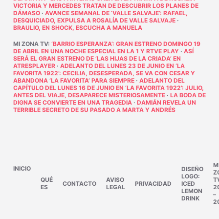
VICTORIA Y MERCEDES TRATAN DE DESCUBRIR LOS PLANES DE
DÁMASO
·
AVANCE SEMANAL DE ‘VALLE SALVAJE’: RAFAEL,
DESQUICIADO, EXPULSA A ROSALÍA DE VALLE SALVAJE
·
BRAULIO, EN SHOCK, ESCUCHA A MANUELA
MI ZONA TV
:
‘BARRIO ESPERANZA’: GRAN ESTRENO DOMINGO 19
DE ABRIL EN UNA NOCHE ESPECIAL EN LA 1 Y RTVE PLAY
·
ASÍ
SERÁ EL GRAN ESTRENO DE ‘LAS HIJAS DE LA CRIADA’ EN
ATRESPLAYER
·
ADELANTO DEL LUNES 23 DE JUNIO EN ‘LA
FAVORITA 1922’: CECILIA, DESESPERADA, SE VA CON CESAR Y
ABANDONA ‘LA FAVORITA’ PARA SIEMPRE
·
ADELANTO DEL
CAPÍTULO DEL LUNES 16 DE JUNIO EN ‘LA FAVORITA 1922’: JULIO,
ANTES DEL VIAJE, DESAPARECE MISTERIOSAMENTE
·
LA BODA DE
DIGNA SE CONVIERTE EN UNA TRAGEDIA
·
DAMIÁN REVELA UN
TERRIBLE SECRETO DE SU PASADO A MARTA Y ANDRÉS
M
INICIO
DISEÑO
Z
LOGO:
QUÉ
AVISO
T
CONTACTO
PRIVACIDAD
ICED
ES
LEGAL
2
LEMON
–
DRINK
2