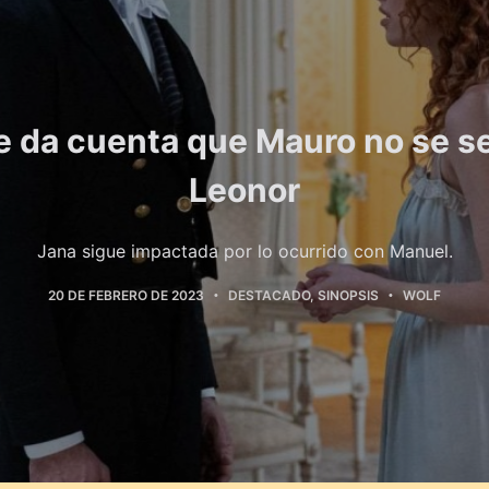
e da cuenta que Mauro no se s
Leonor
Jana sigue impactada por lo ocurrido con Manuel.
20 DE FEBRERO DE 2023
DESTACADO
,
SINOPSIS
WOLF