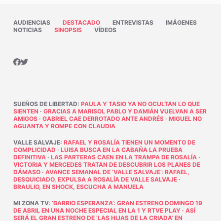
AUDIENCIAS
DESTACADO
ENTREVISTAS
IMÁGENES
NOTICIAS
SINOPSIS
VÍDEOS
SUEÑOS DE LIBERTAD
:
PAULA Y TASIO YA NO OCULTAN LO QUE
SIENTEN
·
GRACIAS A MARISOL PABLO Y DAMIÁN VUELVAN A SER
AMIGOS
·
GABRIEL CAE DERROTADO ANTE ANDRÉS
·
MIGUEL NO
AGUANTA Y ROMPE CON CLAUDIA
VALLE SALVAJE
:
RAFAEL Y ROSALÍA TIENEN UN MOMENTO DE
COMPLICIDAD
·
LUISA BUSCA EN LA CABAÑA LA PRUEBA
DEFINITIVA
·
LAS PARTERAS CAEN EN LA TRAMPA DE ROSALÍA
·
VICTORIA Y MERCEDES TRATAN DE DESCUBRIR LOS PLANES DE
DÁMASO
·
AVANCE SEMANAL DE ‘VALLE SALVAJE’: RAFAEL,
DESQUICIADO, EXPULSA A ROSALÍA DE VALLE SALVAJE
·
BRAULIO, EN SHOCK, ESCUCHA A MANUELA
MI ZONA TV
:
‘BARRIO ESPERANZA’: GRAN ESTRENO DOMINGO 19
DE ABRIL EN UNA NOCHE ESPECIAL EN LA 1 Y RTVE PLAY
·
ASÍ
SERÁ EL GRAN ESTRENO DE ‘LAS HIJAS DE LA CRIADA’ EN