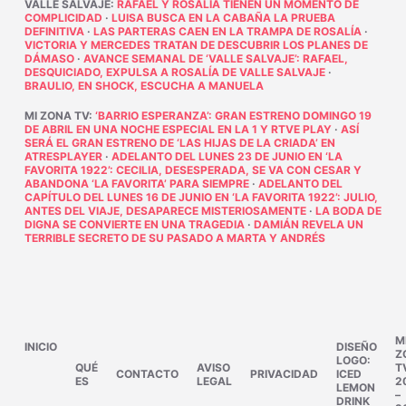
VALLE SALVAJE
:
RAFAEL Y ROSALÍA TIENEN UN MOMENTO DE
COMPLICIDAD
·
LUISA BUSCA EN LA CABAÑA LA PRUEBA
DEFINITIVA
·
LAS PARTERAS CAEN EN LA TRAMPA DE ROSALÍA
·
VICTORIA Y MERCEDES TRATAN DE DESCUBRIR LOS PLANES DE
DÁMASO
·
AVANCE SEMANAL DE ‘VALLE SALVAJE’: RAFAEL,
DESQUICIADO, EXPULSA A ROSALÍA DE VALLE SALVAJE
·
BRAULIO, EN SHOCK, ESCUCHA A MANUELA
MI ZONA TV
:
‘BARRIO ESPERANZA’: GRAN ESTRENO DOMINGO 19
DE ABRIL EN UNA NOCHE ESPECIAL EN LA 1 Y RTVE PLAY
·
ASÍ
SERÁ EL GRAN ESTRENO DE ‘LAS HIJAS DE LA CRIADA’ EN
ATRESPLAYER
·
ADELANTO DEL LUNES 23 DE JUNIO EN ‘LA
FAVORITA 1922’: CECILIA, DESESPERADA, SE VA CON CESAR Y
ABANDONA ‘LA FAVORITA’ PARA SIEMPRE
·
ADELANTO DEL
CAPÍTULO DEL LUNES 16 DE JUNIO EN ‘LA FAVORITA 1922’: JULIO,
ANTES DEL VIAJE, DESAPARECE MISTERIOSAMENTE
·
LA BODA DE
DIGNA SE CONVIERTE EN UNA TRAGEDIA
·
DAMIÁN REVELA UN
TERRIBLE SECRETO DE SU PASADO A MARTA Y ANDRÉS
M
INICIO
DISEÑO
Z
LOGO:
QUÉ
AVISO
T
CONTACTO
PRIVACIDAD
ICED
ES
LEGAL
2
LEMON
–
DRINK