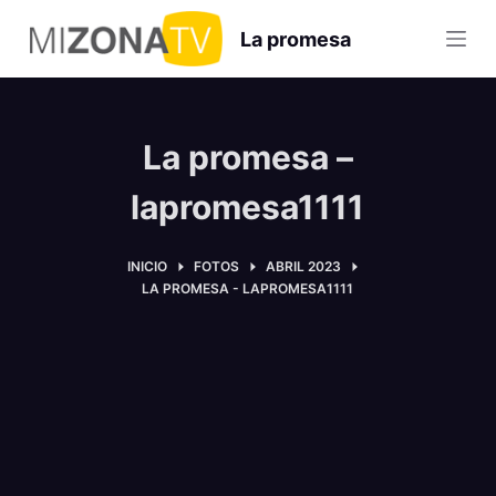
S
La promesa
a
l
t
a
La promesa –
r
a
lapromesa1111
l
c
INICIO
FOTOS
ABRIL 2023
o
LA PROMESA - LAPROMESA1111
n
t
e
n
i
d
o