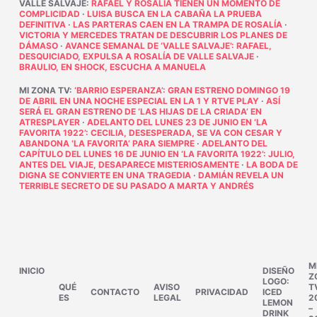
VALLE SALVAJE
:
RAFAEL Y ROSALÍA TIENEN UN MOMENTO DE
COMPLICIDAD
·
LUISA BUSCA EN LA CABAÑA LA PRUEBA
DEFINITIVA
·
LAS PARTERAS CAEN EN LA TRAMPA DE ROSALÍA
·
VICTORIA Y MERCEDES TRATAN DE DESCUBRIR LOS PLANES DE
DÁMASO
·
AVANCE SEMANAL DE ‘VALLE SALVAJE’: RAFAEL,
DESQUICIADO, EXPULSA A ROSALÍA DE VALLE SALVAJE
·
BRAULIO, EN SHOCK, ESCUCHA A MANUELA
MI ZONA TV
:
‘BARRIO ESPERANZA’: GRAN ESTRENO DOMINGO 19
DE ABRIL EN UNA NOCHE ESPECIAL EN LA 1 Y RTVE PLAY
·
ASÍ
SERÁ EL GRAN ESTRENO DE ‘LAS HIJAS DE LA CRIADA’ EN
ATRESPLAYER
·
ADELANTO DEL LUNES 23 DE JUNIO EN ‘LA
FAVORITA 1922’: CECILIA, DESESPERADA, SE VA CON CESAR Y
ABANDONA ‘LA FAVORITA’ PARA SIEMPRE
·
ADELANTO DEL
CAPÍTULO DEL LUNES 16 DE JUNIO EN ‘LA FAVORITA 1922’: JULIO,
ANTES DEL VIAJE, DESAPARECE MISTERIOSAMENTE
·
LA BODA DE
DIGNA SE CONVIERTE EN UNA TRAGEDIA
·
DAMIÁN REVELA UN
TERRIBLE SECRETO DE SU PASADO A MARTA Y ANDRÉS
M
INICIO
DISEÑO
Z
LOGO:
QUÉ
AVISO
T
CONTACTO
PRIVACIDAD
ICED
ES
LEGAL
2
LEMON
–
DRINK