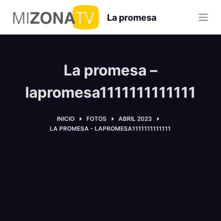
S
La promesa
a
l
t
a
La promesa –
r
a
lapromesa1111111111111
l
c
INICIO
FOTOS
ABRIL 2023
o
LA PROMESA - LAPROMESA1111111111111
n
t
e
n
i
d
o