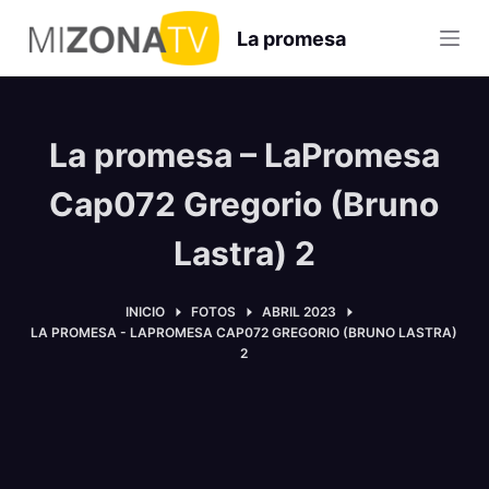
S
La promesa
a
l
t
a
La promesa – LaPromesa
r
a
Cap072 Gregorio (Bruno
l
Lastra) 2
c
o
n
INICIO
FOTOS
ABRIL 2023
LA PROMESA - LAPROMESA CAP072 GREGORIO (BRUNO LASTRA)
t
2
e
n
i
d
o