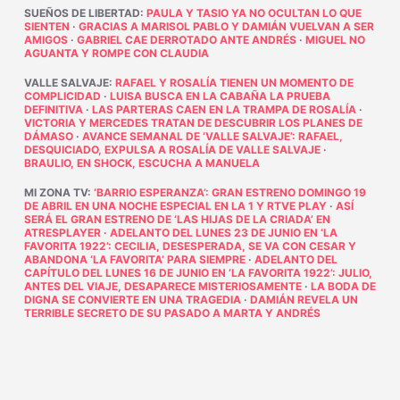
SUEÑOS DE LIBERTAD
:
PAULA Y TASIO YA NO OCULTAN LO QUE
SIENTEN
·
GRACIAS A MARISOL PABLO Y DAMIÁN VUELVAN A SER
AMIGOS
·
GABRIEL CAE DERROTADO ANTE ANDRÉS
·
MIGUEL NO
AGUANTA Y ROMPE CON CLAUDIA
VALLE SALVAJE
:
RAFAEL Y ROSALÍA TIENEN UN MOMENTO DE
COMPLICIDAD
·
LUISA BUSCA EN LA CABAÑA LA PRUEBA
DEFINITIVA
·
LAS PARTERAS CAEN EN LA TRAMPA DE ROSALÍA
·
VICTORIA Y MERCEDES TRATAN DE DESCUBRIR LOS PLANES DE
DÁMASO
·
AVANCE SEMANAL DE ‘VALLE SALVAJE’: RAFAEL,
DESQUICIADO, EXPULSA A ROSALÍA DE VALLE SALVAJE
·
BRAULIO, EN SHOCK, ESCUCHA A MANUELA
MI ZONA TV
:
‘BARRIO ESPERANZA’: GRAN ESTRENO DOMINGO 19
DE ABRIL EN UNA NOCHE ESPECIAL EN LA 1 Y RTVE PLAY
·
ASÍ
SERÁ EL GRAN ESTRENO DE ‘LAS HIJAS DE LA CRIADA’ EN
ATRESPLAYER
·
ADELANTO DEL LUNES 23 DE JUNIO EN ‘LA
FAVORITA 1922’: CECILIA, DESESPERADA, SE VA CON CESAR Y
ABANDONA ‘LA FAVORITA’ PARA SIEMPRE
·
ADELANTO DEL
CAPÍTULO DEL LUNES 16 DE JUNIO EN ‘LA FAVORITA 1922’: JULIO,
ANTES DEL VIAJE, DESAPARECE MISTERIOSAMENTE
·
LA BODA DE
DIGNA SE CONVIERTE EN UNA TRAGEDIA
·
DAMIÁN REVELA UN
TERRIBLE SECRETO DE SU PASADO A MARTA Y ANDRÉS