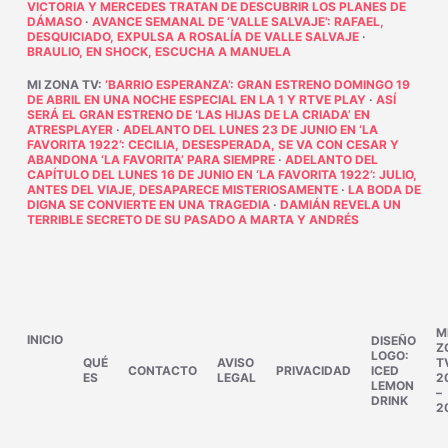
VICTORIA Y MERCEDES TRATAN DE DESCUBRIR LOS PLANES DE
DÁMASO
·
AVANCE SEMANAL DE ‘VALLE SALVAJE’: RAFAEL,
DESQUICIADO, EXPULSA A ROSALÍA DE VALLE SALVAJE
·
BRAULIO, EN SHOCK, ESCUCHA A MANUELA
MI ZONA TV
:
‘BARRIO ESPERANZA’: GRAN ESTRENO DOMINGO 19
DE ABRIL EN UNA NOCHE ESPECIAL EN LA 1 Y RTVE PLAY
·
ASÍ
SERÁ EL GRAN ESTRENO DE ‘LAS HIJAS DE LA CRIADA’ EN
ATRESPLAYER
·
ADELANTO DEL LUNES 23 DE JUNIO EN ‘LA
FAVORITA 1922’: CECILIA, DESESPERADA, SE VA CON CESAR Y
ABANDONA ‘LA FAVORITA’ PARA SIEMPRE
·
ADELANTO DEL
CAPÍTULO DEL LUNES 16 DE JUNIO EN ‘LA FAVORITA 1922’: JULIO,
ANTES DEL VIAJE, DESAPARECE MISTERIOSAMENTE
·
LA BODA DE
DIGNA SE CONVIERTE EN UNA TRAGEDIA
·
DAMIÁN REVELA UN
TERRIBLE SECRETO DE SU PASADO A MARTA Y ANDRÉS
M
INICIO
DISEÑO
Z
LOGO:
QUÉ
AVISO
T
CONTACTO
PRIVACIDAD
ICED
ES
LEGAL
2
LEMON
–
DRINK
2