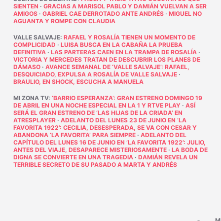
SIENTEN
·
GRACIAS A MARISOL PABLO Y DAMIÁN VUELVAN A SER
AMIGOS
·
GABRIEL CAE DERROTADO ANTE ANDRÉS
·
MIGUEL NO
AGUANTA Y ROMPE CON CLAUDIA
VALLE SALVAJE
:
RAFAEL Y ROSALÍA TIENEN UN MOMENTO DE
COMPLICIDAD
·
LUISA BUSCA EN LA CABAÑA LA PRUEBA
DEFINITIVA
·
LAS PARTERAS CAEN EN LA TRAMPA DE ROSALÍA
·
VICTORIA Y MERCEDES TRATAN DE DESCUBRIR LOS PLANES DE
DÁMASO
·
AVANCE SEMANAL DE ‘VALLE SALVAJE’: RAFAEL,
DESQUICIADO, EXPULSA A ROSALÍA DE VALLE SALVAJE
·
BRAULIO, EN SHOCK, ESCUCHA A MANUELA
MI ZONA TV
:
‘BARRIO ESPERANZA’: GRAN ESTRENO DOMINGO 19
DE ABRIL EN UNA NOCHE ESPECIAL EN LA 1 Y RTVE PLAY
·
ASÍ
SERÁ EL GRAN ESTRENO DE ‘LAS HIJAS DE LA CRIADA’ EN
ATRESPLAYER
·
ADELANTO DEL LUNES 23 DE JUNIO EN ‘LA
FAVORITA 1922’: CECILIA, DESESPERADA, SE VA CON CESAR Y
ABANDONA ‘LA FAVORITA’ PARA SIEMPRE
·
ADELANTO DEL
CAPÍTULO DEL LUNES 16 DE JUNIO EN ‘LA FAVORITA 1922’: JULIO,
ANTES DEL VIAJE, DESAPARECE MISTERIOSAMENTE
·
LA BODA DE
DIGNA SE CONVIERTE EN UNA TRAGEDIA
·
DAMIÁN REVELA UN
TERRIBLE SECRETO DE SU PASADO A MARTA Y ANDRÉS
M