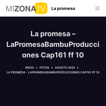
S
La promesa
a
l
t
a
La promesa –
r
a
LaPromesaBambuProducci
l
ones Cap161 ff 10
c
o
n
INICIO
FOTOS
AGOSTO 2023
LA PROMESA - LAPROMESABAMBUPRODUCCIONES CAP161 FF 10
t
e
n
i
d
o