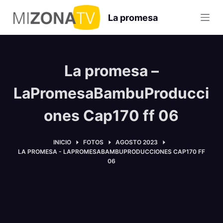
S
La promesa
a
l
t
a
La promesa –
r
a
LaPromesaBambuProducci
l
ones Cap170 ff 06
c
o
n
INICIO
FOTOS
AGOSTO 2023
LA PROMESA - LAPROMESABAMBUPRODUCCIONES CAP170 FF
t
06
e
n
i
d
o