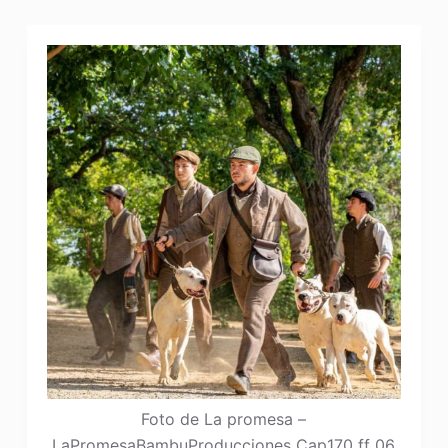
Foto de La promesa –
LaPromesaBambuProducciones Cap170 ff 06