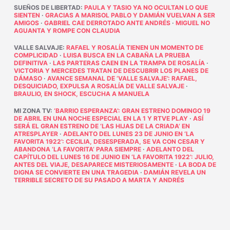
SUEÑOS DE LIBERTAD
:
PAULA Y TASIO YA NO OCULTAN LO QUE
SIENTEN
·
GRACIAS A MARISOL PABLO Y DAMIÁN VUELVAN A SER
AMIGOS
·
GABRIEL CAE DERROTADO ANTE ANDRÉS
·
MIGUEL NO
AGUANTA Y ROMPE CON CLAUDIA
VALLE SALVAJE
:
RAFAEL Y ROSALÍA TIENEN UN MOMENTO DE
COMPLICIDAD
·
LUISA BUSCA EN LA CABAÑA LA PRUEBA
DEFINITIVA
·
LAS PARTERAS CAEN EN LA TRAMPA DE ROSALÍA
·
VICTORIA Y MERCEDES TRATAN DE DESCUBRIR LOS PLANES DE
DÁMASO
·
AVANCE SEMANAL DE ‘VALLE SALVAJE’: RAFAEL,
DESQUICIADO, EXPULSA A ROSALÍA DE VALLE SALVAJE
·
BRAULIO, EN SHOCK, ESCUCHA A MANUELA
MI ZONA TV
:
‘BARRIO ESPERANZA’: GRAN ESTRENO DOMINGO 19
DE ABRIL EN UNA NOCHE ESPECIAL EN LA 1 Y RTVE PLAY
·
ASÍ
SERÁ EL GRAN ESTRENO DE ‘LAS HIJAS DE LA CRIADA’ EN
ATRESPLAYER
·
ADELANTO DEL LUNES 23 DE JUNIO EN ‘LA
FAVORITA 1922’: CECILIA, DESESPERADA, SE VA CON CESAR Y
ABANDONA ‘LA FAVORITA’ PARA SIEMPRE
·
ADELANTO DEL
CAPÍTULO DEL LUNES 16 DE JUNIO EN ‘LA FAVORITA 1922’: JULIO,
ANTES DEL VIAJE, DESAPARECE MISTERIOSAMENTE
·
LA BODA DE
DIGNA SE CONVIERTE EN UNA TRAGEDIA
·
DAMIÁN REVELA UN
TERRIBLE SECRETO DE SU PASADO A MARTA Y ANDRÉS