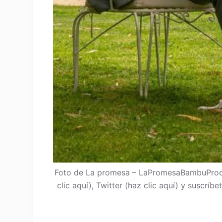
Foto de La promesa – LaPromesaBambuProdu
clic aquí), Twitter (haz clic aquí) y suscrí