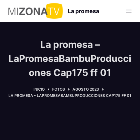
S
La promesa
a
l
t
a
La promesa –
r
a
LaPromesaBambuProducci
l
ones Cap175 ff 01
c
o
n
INICIO
FOTOS
AGOSTO 2023
LA PROMESA - LAPROMESABAMBUPRODUCCIONES CAP175 FF 01
t
e
n
i
d
o