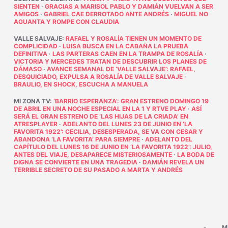
SIENTEN
·
GRACIAS A MARISOL PABLO Y DAMIÁN VUELVAN A SER
AMIGOS
·
GABRIEL CAE DERROTADO ANTE ANDRÉS
·
MIGUEL NO
AGUANTA Y ROMPE CON CLAUDIA
VALLE SALVAJE
:
RAFAEL Y ROSALÍA TIENEN UN MOMENTO DE
COMPLICIDAD
·
LUISA BUSCA EN LA CABAÑA LA PRUEBA
DEFINITIVA
·
LAS PARTERAS CAEN EN LA TRAMPA DE ROSALÍA
·
VICTORIA Y MERCEDES TRATAN DE DESCUBRIR LOS PLANES DE
DÁMASO
·
AVANCE SEMANAL DE ‘VALLE SALVAJE’: RAFAEL,
DESQUICIADO, EXPULSA A ROSALÍA DE VALLE SALVAJE
·
BRAULIO, EN SHOCK, ESCUCHA A MANUELA
MI ZONA TV
:
‘BARRIO ESPERANZA’: GRAN ESTRENO DOMINGO 19
DE ABRIL EN UNA NOCHE ESPECIAL EN LA 1 Y RTVE PLAY
·
ASÍ
SERÁ EL GRAN ESTRENO DE ‘LAS HIJAS DE LA CRIADA’ EN
ATRESPLAYER
·
ADELANTO DEL LUNES 23 DE JUNIO EN ‘LA
FAVORITA 1922’: CECILIA, DESESPERADA, SE VA CON CESAR Y
ABANDONA ‘LA FAVORITA’ PARA SIEMPRE
·
ADELANTO DEL
CAPÍTULO DEL LUNES 16 DE JUNIO EN ‘LA FAVORITA 1922’: JULIO,
ANTES DEL VIAJE, DESAPARECE MISTERIOSAMENTE
·
LA BODA DE
DIGNA SE CONVIERTE EN UNA TRAGEDIA
·
DAMIÁN REVELA UN
TERRIBLE SECRETO DE SU PASADO A MARTA Y ANDRÉS
M