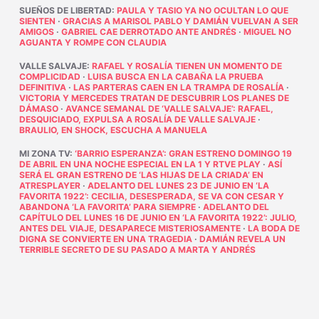
SUEÑOS DE LIBERTAD
:
PAULA Y TASIO YA NO OCULTAN LO QUE
SIENTEN
·
GRACIAS A MARISOL PABLO Y DAMIÁN VUELVAN A SER
AMIGOS
·
GABRIEL CAE DERROTADO ANTE ANDRÉS
·
MIGUEL NO
AGUANTA Y ROMPE CON CLAUDIA
VALLE SALVAJE
:
RAFAEL Y ROSALÍA TIENEN UN MOMENTO DE
COMPLICIDAD
·
LUISA BUSCA EN LA CABAÑA LA PRUEBA
DEFINITIVA
·
LAS PARTERAS CAEN EN LA TRAMPA DE ROSALÍA
·
VICTORIA Y MERCEDES TRATAN DE DESCUBRIR LOS PLANES DE
DÁMASO
·
AVANCE SEMANAL DE ‘VALLE SALVAJE’: RAFAEL,
DESQUICIADO, EXPULSA A ROSALÍA DE VALLE SALVAJE
·
BRAULIO, EN SHOCK, ESCUCHA A MANUELA
MI ZONA TV
:
‘BARRIO ESPERANZA’: GRAN ESTRENO DOMINGO 19
DE ABRIL EN UNA NOCHE ESPECIAL EN LA 1 Y RTVE PLAY
·
ASÍ
SERÁ EL GRAN ESTRENO DE ‘LAS HIJAS DE LA CRIADA’ EN
ATRESPLAYER
·
ADELANTO DEL LUNES 23 DE JUNIO EN ‘LA
FAVORITA 1922’: CECILIA, DESESPERADA, SE VA CON CESAR Y
ABANDONA ‘LA FAVORITA’ PARA SIEMPRE
·
ADELANTO DEL
CAPÍTULO DEL LUNES 16 DE JUNIO EN ‘LA FAVORITA 1922’: JULIO,
ANTES DEL VIAJE, DESAPARECE MISTERIOSAMENTE
·
LA BODA DE
DIGNA SE CONVIERTE EN UNA TRAGEDIA
·
DAMIÁN REVELA UN
TERRIBLE SECRETO DE SU PASADO A MARTA Y ANDRÉS