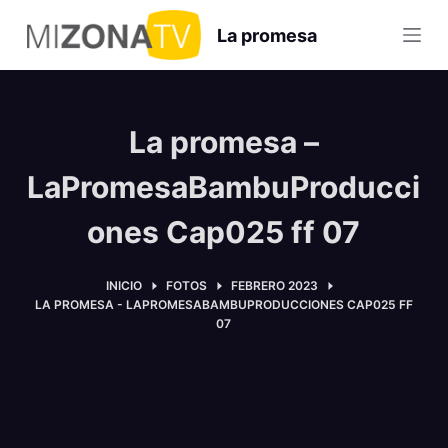
S
La promesa
a
l
t
a
La promesa –
r
a
LaPromesaBambuProducci
l
ones Cap025 ff 07
c
o
n
INICIO
FOTOS
FEBRERO 2023
LA PROMESA - LAPROMESABAMBUPRODUCCIONES CAP025 FF
t
07
e
n
i
d
o