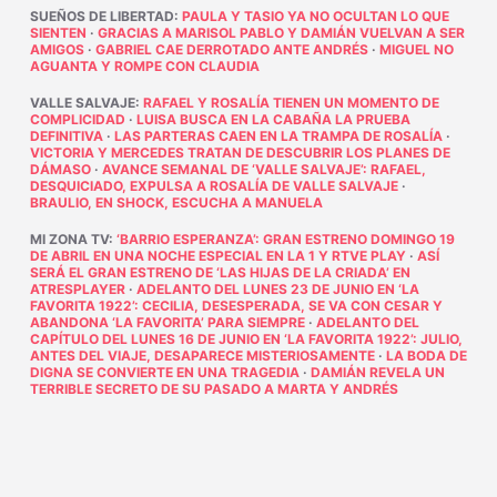
SUEÑOS DE LIBERTAD
:
PAULA Y TASIO YA NO OCULTAN LO QUE
SIENTEN
·
GRACIAS A MARISOL PABLO Y DAMIÁN VUELVAN A SER
AMIGOS
·
GABRIEL CAE DERROTADO ANTE ANDRÉS
·
MIGUEL NO
AGUANTA Y ROMPE CON CLAUDIA
VALLE SALVAJE
:
RAFAEL Y ROSALÍA TIENEN UN MOMENTO DE
COMPLICIDAD
·
LUISA BUSCA EN LA CABAÑA LA PRUEBA
DEFINITIVA
·
LAS PARTERAS CAEN EN LA TRAMPA DE ROSALÍA
·
VICTORIA Y MERCEDES TRATAN DE DESCUBRIR LOS PLANES DE
DÁMASO
·
AVANCE SEMANAL DE ‘VALLE SALVAJE’: RAFAEL,
DESQUICIADO, EXPULSA A ROSALÍA DE VALLE SALVAJE
·
BRAULIO, EN SHOCK, ESCUCHA A MANUELA
MI ZONA TV
:
‘BARRIO ESPERANZA’: GRAN ESTRENO DOMINGO 19
DE ABRIL EN UNA NOCHE ESPECIAL EN LA 1 Y RTVE PLAY
·
ASÍ
SERÁ EL GRAN ESTRENO DE ‘LAS HIJAS DE LA CRIADA’ EN
ATRESPLAYER
·
ADELANTO DEL LUNES 23 DE JUNIO EN ‘LA
FAVORITA 1922’: CECILIA, DESESPERADA, SE VA CON CESAR Y
ABANDONA ‘LA FAVORITA’ PARA SIEMPRE
·
ADELANTO DEL
CAPÍTULO DEL LUNES 16 DE JUNIO EN ‘LA FAVORITA 1922’: JULIO,
ANTES DEL VIAJE, DESAPARECE MISTERIOSAMENTE
·
LA BODA DE
DIGNA SE CONVIERTE EN UNA TRAGEDIA
·
DAMIÁN REVELA UN
TERRIBLE SECRETO DE SU PASADO A MARTA Y ANDRÉS