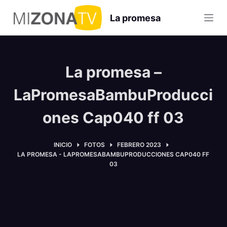
S
La promesa
a
l
t
a
La promesa –
r
a
LaPromesaBambuProducci
l
ones Cap040 ff 03
c
o
n
INICIO
FOTOS
FEBRERO 2023
LA PROMESA - LAPROMESABAMBUPRODUCCIONES CAP040 FF
t
03
e
n
i
d
o