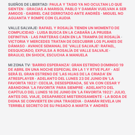
SUEÑOS DE LIBERTAD
:
PAULA Y TASIO YA NO OCULTAN LO QUE
SIENTEN
·
GRACIAS A MARISOL PABLO Y DAMIÁN VUELVAN A SER
AMIGOS
·
GABRIEL CAE DERROTADO ANTE ANDRÉS
·
MIGUEL NO
AGUANTA Y ROMPE CON CLAUDIA
VALLE SALVAJE
:
RAFAEL Y ROSALÍA TIENEN UN MOMENTO DE
COMPLICIDAD
·
LUISA BUSCA EN LA CABAÑA LA PRUEBA
DEFINITIVA
·
LAS PARTERAS CAEN EN LA TRAMPA DE ROSALÍA
·
VICTORIA Y MERCEDES TRATAN DE DESCUBRIR LOS PLANES DE
DÁMASO
·
AVANCE SEMANAL DE ‘VALLE SALVAJE’: RAFAEL,
DESQUICIADO, EXPULSA A ROSALÍA DE VALLE SALVAJE
·
BRAULIO, EN SHOCK, ESCUCHA A MANUELA
MI ZONA TV
:
‘BARRIO ESPERANZA’: GRAN ESTRENO DOMINGO 19
DE ABRIL EN UNA NOCHE ESPECIAL EN LA 1 Y RTVE PLAY
·
ASÍ
SERÁ EL GRAN ESTRENO DE ‘LAS HIJAS DE LA CRIADA’ EN
ATRESPLAYER
·
ADELANTO DEL LUNES 23 DE JUNIO EN ‘LA
FAVORITA 1922’: CECILIA, DESESPERADA, SE VA CON CESAR Y
ABANDONA ‘LA FAVORITA’ PARA SIEMPRE
·
ADELANTO DEL
CAPÍTULO DEL LUNES 16 DE JUNIO EN ‘LA FAVORITA 1922’: JULIO,
ANTES DEL VIAJE, DESAPARECE MISTERIOSAMENTE
·
LA BODA DE
DIGNA SE CONVIERTE EN UNA TRAGEDIA
·
DAMIÁN REVELA UN
TERRIBLE SECRETO DE SU PASADO A MARTA Y ANDRÉS