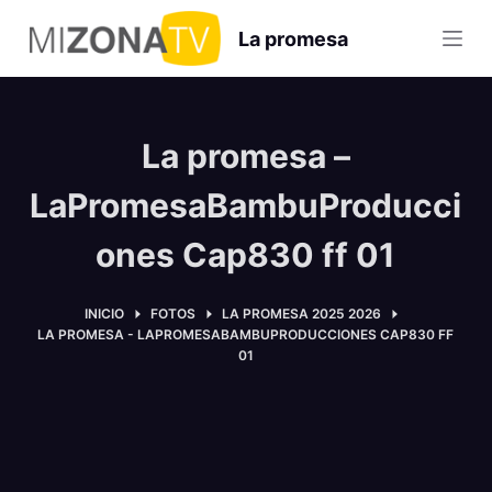
S
La promesa
a
l
t
a
La promesa –
r
a
LaPromesaBambuProducci
l
ones Cap830 ff 01
c
o
n
INICIO
FOTOS
LA PROMESA 2025 2026
LA PROMESA - LAPROMESABAMBUPRODUCCIONES CAP830 FF
t
01
e
n
i
d
o