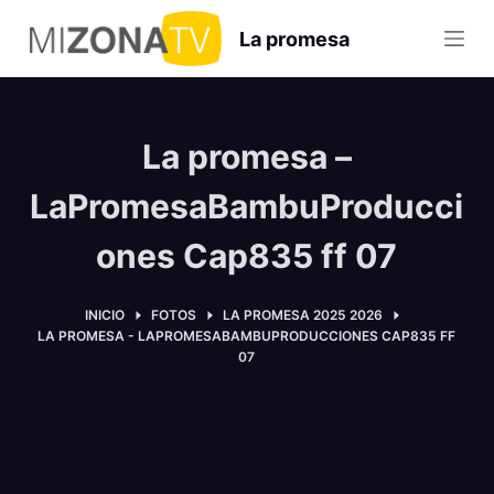
S
La promesa
a
l
t
a
La promesa –
r
a
LaPromesaBambuProducci
l
ones Cap835 ff 07
c
o
n
INICIO
FOTOS
LA PROMESA 2025 2026
LA PROMESA - LAPROMESABAMBUPRODUCCIONES CAP835 FF
t
07
e
n
i
d
o