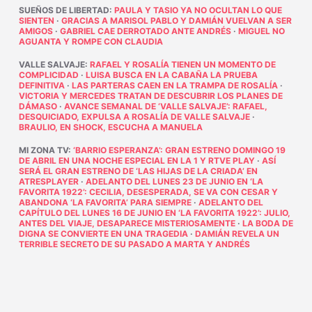
SUEÑOS DE LIBERTAD
:
PAULA Y TASIO YA NO OCULTAN LO QUE
SIENTEN
·
GRACIAS A MARISOL PABLO Y DAMIÁN VUELVAN A SER
AMIGOS
·
GABRIEL CAE DERROTADO ANTE ANDRÉS
·
MIGUEL NO
AGUANTA Y ROMPE CON CLAUDIA
VALLE SALVAJE
:
RAFAEL Y ROSALÍA TIENEN UN MOMENTO DE
COMPLICIDAD
·
LUISA BUSCA EN LA CABAÑA LA PRUEBA
DEFINITIVA
·
LAS PARTERAS CAEN EN LA TRAMPA DE ROSALÍA
·
VICTORIA Y MERCEDES TRATAN DE DESCUBRIR LOS PLANES DE
DÁMASO
·
AVANCE SEMANAL DE ‘VALLE SALVAJE’: RAFAEL,
DESQUICIADO, EXPULSA A ROSALÍA DE VALLE SALVAJE
·
BRAULIO, EN SHOCK, ESCUCHA A MANUELA
MI ZONA TV
:
‘BARRIO ESPERANZA’: GRAN ESTRENO DOMINGO 19
DE ABRIL EN UNA NOCHE ESPECIAL EN LA 1 Y RTVE PLAY
·
ASÍ
SERÁ EL GRAN ESTRENO DE ‘LAS HIJAS DE LA CRIADA’ EN
ATRESPLAYER
·
ADELANTO DEL LUNES 23 DE JUNIO EN ‘LA
FAVORITA 1922’: CECILIA, DESESPERADA, SE VA CON CESAR Y
ABANDONA ‘LA FAVORITA’ PARA SIEMPRE
·
ADELANTO DEL
CAPÍTULO DEL LUNES 16 DE JUNIO EN ‘LA FAVORITA 1922’: JULIO,
ANTES DEL VIAJE, DESAPARECE MISTERIOSAMENTE
·
LA BODA DE
DIGNA SE CONVIERTE EN UNA TRAGEDIA
·
DAMIÁN REVELA UN
TERRIBLE SECRETO DE SU PASADO A MARTA Y ANDRÉS