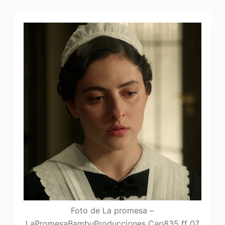
Foto de La promesa –
LaPromesaBambuProducciones Cap835 ff 07